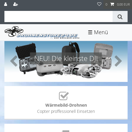
0
0,00 EUR
☰
NEU! Die kleinste DJI
Wärmebild-Drohnen
Copter proffessionell Einsetzen