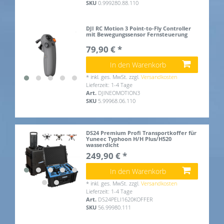
SKU
0.999280.88.110
DJI RC Motion 3 Point-to-Fly Controller
mit Bewegungssensor Fernsteuerung
79,90 € *
In den Warenkorb
*
inkl. ges. MwSt.
zzgl.
Versandkosten
Lieferzeit: 1-4 Tage
Art.
DJINEOMOTION3
SKU
5.99968.06.110
DS24 Premium Profi Transportkoffer für
Yuneec Typhoon H/H Plus/H520
wasserdicht
249,90 € *
In den Warenkorb
*
inkl. ges. MwSt.
zzgl.
Versandkosten
Lieferzeit: 1-4 Tage
Art.
DS24PELI1620KOFFER
SKU
56.99980.111