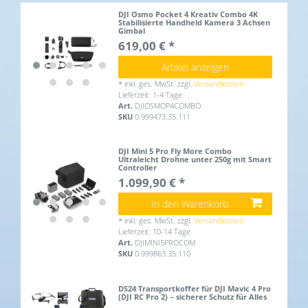
DJI Osmo Pocket 4 Kreativ Combo 4K
Stabilisierte Handheld Kamera 3 Achsen
Gimbal
619,00 € *
Artikel anzeigen
*
inkl. ges. MwSt.
zzgl.
Versandkosten
Lieferzeit: 1-4 Tage
Art.
DJIOSMOP4COMBO
SKU
0.999473.35.111
DJI Mini 5 Pro Fly More Combo
Ultraleicht Drohne unter 250g mit Smart
Controller
1.099,90 € *
In den Warenkorb
*
inkl. ges. MwSt.
zzgl.
Versandkosten
Lieferzeit: 10-14 Tage
Art.
DJIMINI5PROCOM
SKU
0.999863.35.110
DS24 Transportkoffer für DJI Mavic 4 Pro
(DJI RC Pro 2) – sicherer Schutz für Alles