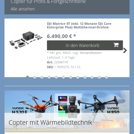
Copter für Profis & Fortgeschrittene
Alle ansehen
DJI Matrice 4T (inkl. 12 Monate DJI Care
Enterprise Plus) Multithermal-Drohne
6.490,00 € *
In den Warenkorb
*
inkl. ges. MwSt.
zzgl.
Versandkosten
Lieferzeit: 1-4 Tage
Art.
DJIMAT4T
SKU
1.9995076.74.110
Copter mit Wärmebildtechnik