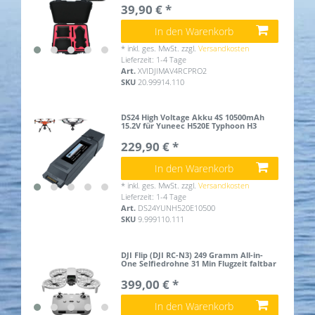
39,90 € *
In den Warenkorb
*
inkl. ges. MwSt.
zzgl.
Versandkosten
Lieferzeit: 1-4 Tage
Art.
XVIDJIMAV4RCPRO2
SKU
20.99914.110
DS24 High Voltage Akku 4S 10500mAh
15.2V für Yuneec H520E Typhoon H3
229,90 € *
In den Warenkorb
*
inkl. ges. MwSt.
zzgl.
Versandkosten
Lieferzeit: 1-4 Tage
Art.
DS24YUNH520E10500
SKU
9.999110.111
DJI Flip (DJI RC-N3) 249 Gramm All-in-
One Selfiedrohne 31 Min Flugzeit faltbar
399,00 € *
In den Warenkorb