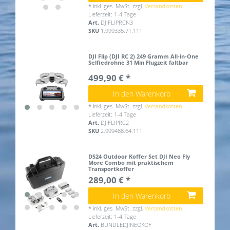
*
inkl. ges. MwSt.
zzgl.
Versandkosten
Lieferzeit: 1-4 Tage
Art.
DJIFLIPRCN3
SKU
1.999335.71.111
DJI Flip (DJI RC 2) 249 Gramm All-in-One
Selfiedrohne 31 Min Flugzeit faltbar
499,90 € *
In den Warenkorb
*
inkl. ges. MwSt.
zzgl.
Versandkosten
Lieferzeit: 1-4 Tage
Art.
DJIFLIPRC2
SKU
2.999488.64.111
DS24 Outdoor Koffer Set DJI Neo Fly
More Combo mit praktischem
Transportkoffer
289,00 € *
In den Warenkorb
*
inkl. ges. MwSt.
zzgl.
Versandkosten
Lieferzeit: 1-4 Tage
Art.
BUNDLEDJINEOKOF