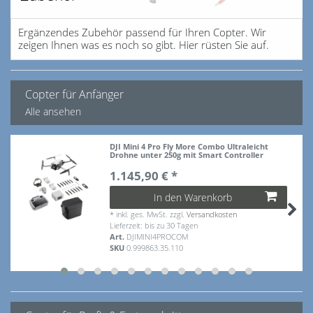
Ergänzendes Zubehör passend für Ihren Copter. Wir
zeigen Ihnen was es noch so gibt. Hier rüsten Sie auf.
Copter für Anfänger
Alle ansehen
DJI Mini 4 Pro Fly More Combo Ultraleicht
Drohne unter 250g mit Smart Controller
1.145,90 € *
In den Warenkorb
*
inkl. ges. MwSt.
zzgl.
Versandkosten
Lieferzeit: bis zu 30 Tagen
Art.
DJIMINI4PROCOM
SKU
0.999863.35.110