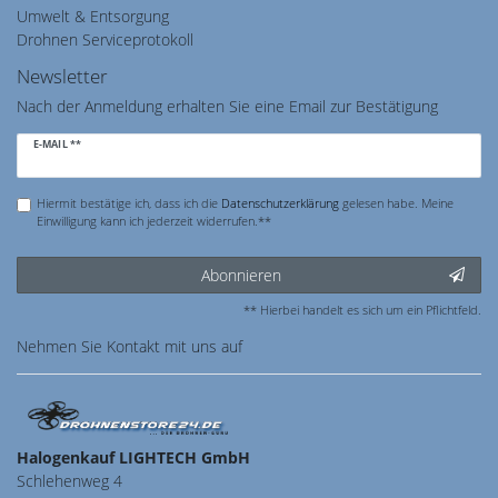
Umwelt & Entsorgung
Drohnen Serviceprotokoll
Newsletter
Nach der Anmeldung erhalten Sie eine Email zur Bestätigung
Newsletter
E-MAIL **
Honig
Hiermit bestätige ich, dass ich die
Daten­schutz­erklärung
gelesen habe. Meine
Einwilligung kann ich jederzeit widerrufen.**
Abonnieren
** Hierbei handelt es sich um ein Pflichtfeld.
Nehmen Sie
Kontakt
mit uns auf
Halogenkauf LIGHTECH GmbH
Schlehenweg 4