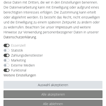
diese Daten mit Dritten, die wir in den Einstellungen benennen.
CardanLight Europe
Die Datenverarbeitung kann mit Einwilligung oder aufgrund eines
FORTIMO LEDs
berechtigten Interesses erfolgen. Die Zustimmung kann erteilt
LED-RETROSHOP
oder abgelehnt werden. Es besteht das Recht, nicht einzuwilligen
MeinUSB
und die Einwilligung zu einem späteren Zeitpunkt zu ändern oder
zu widerrufen. Beachten Sie unser
Impressum
und weitere
Hinweise zur Verwendung personenbezogener Daten in unserer
Impressum
Daten­schutz­erklärung
AGB
Daten­schutz­erklärung
.
Essenziell
Statistik
Barrierefreiheitserklärung
Widerrufs­recht
Zahlungsdienstleister
Marketing
Externe Medien
Kontakt
Vertrag widerrufen
Funktional
Weitere Einstellungen
Auswahl akzeptieren
© Copyright 2026 | Alle Rechte vorbehalten.
Alle akzeptieren
Alle ablehnen