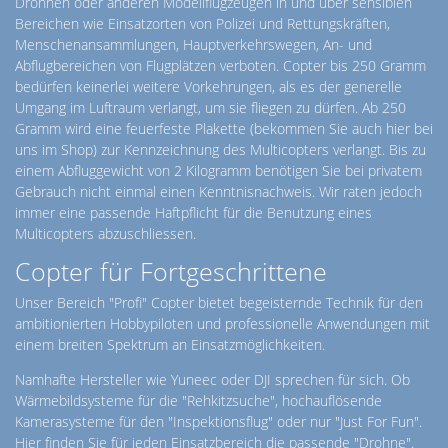
Drohnen oder anderen Modellflugzeugen in und über sensiblen
Bereichen wie Einsatzorten von Polizei und Rettungskräften,
Menschenansammlungen, Hauptverkehrswegen, An- und
Abflugbereichen von Flugplätzen verboten. Copter bis 250 Gramm
bedürfen keinerlei weitere Vorkehrungen, als es der generelle
Umgang im Luftraum verlangt, um sie fliegen zu dürfen. Ab 250
Gramm wird eine feuerfeste Plakette (bekommen Sie auch hier bei
uns im Shop) zur Kennzeichnung des Multicopters verlangt. Bis zu
einem Abfluggewicht von 2 Kilogramm benötigen Sie bei privatem
Gebrauch nicht einmal einen Kenntnisnachweis. Wir raten jedoch
immer eine passende Haftpflicht für die Benutzung eines
Multicopters abzuschliessen.
Copter für Fortgeschrittene
Unser Bereich "Profi" Copter bietet begeisternde Technik für den
ambitionierten Hobbypiloten und professionelle Anwendungen mit
einem breiten Spektrum an Einsatzmöglichkeiten.
Namhafte Hersteller wie Yuneec oder DJI sprechen für sich. Ob
Wärmebildsysteme für die "Rehkitzsuche", hochauflösende
Kamerasysteme für den "Inspektionsflug" oder nur "Just For Fun".
Hier finden Sie für jeden Einsatzbereich die passende "Drohne".