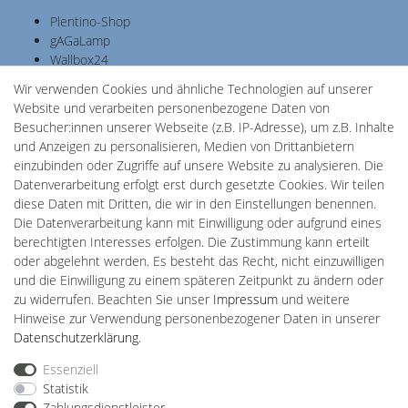
Plentino-Shop
gAGaLamp
Wallbox24
Cardanlight-Shop
Wir verwenden Cookies und ähnliche Technologien auf unserer
Batteriespeicher
Website und verarbeiten personenbezogene Daten von
PlentiSolar
Besucher:innen unserer Webseite (z.B. IP-Adresse), um z.B. Inhalte
Gebrauchtlicht
und Anzeigen zu personalisieren, Medien von Drittanbietern
Ledkauf
einzubinden oder Zugriffe auf unsere Website zu analysieren. Die
DEYESOLAR
Datenverarbeitung erfolgt erst durch gesetzte Cookies. Wir teilen
Lightech Connect
diese Daten mit Dritten, die wir in den Einstellungen benennen.
CardanLight Europe
Die Datenverarbeitung kann mit Einwilligung oder aufgrund eines
FORTIMO LEDs
berechtigten Interesses erfolgen. Die Zustimmung kann erteilt
LED-RETROSHOP
oder abgelehnt werden. Es besteht das Recht, nicht einzuwilligen
MeinUSB
und die Einwilligung zu einem späteren Zeitpunkt zu ändern oder
zu widerrufen. Beachten Sie unser
Impressum
und weitere
Hinweise zur Verwendung personenbezogener Daten in unserer
Impressum
Daten­schutz­erklärung
AGB
Daten­schutz­erklärung
.
Essenziell
Statistik
Barrierefreiheitserklärung
Widerrufs­recht
Zahlungsdienstleister