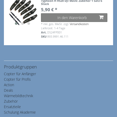
Typhoon H H520 DJI Mavic Zubehör 1 Satz 6
Stück
5,90 € *
In den Warenkorb
*
inkl. ges. MwSt.
zzgl.
Versandkosten
Lieferzeit: 1-4 Tage
Art.
DS24FP001
SKU
893.9991.46.111
Produktgruppen
Copter für Anfänger
Copter für Profis
Action
Deals
Wärmebildtechnik
Zubehör
Ersatzteile
Schulung Akademie