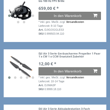
bis 100 Hz FPV Brille
659,00 € *
In den Warenkorb
*
inkl. ges. MwSt.
zzgl.
Versandkosten
Lieferzeit: 8-10 Tage
Art.
DJIGOGGLES3
SKU
0.999503.94.110
DJI Air 3 Serie Geräuscharme Propeller 1 Paar
1 x CW 1 x CCW Ersatzteil Zubehör
12,00 € *
In den Warenkorb
*
inkl. ges. MwSt.
zzgl.
Versandkosten
Lieferzeit: 10-14 Tage
Art.
DJIMA3P
SKU
0.9999.18.110
DJI Air 3 Serie Akkuladestation 3-Fach