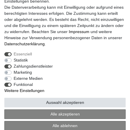
Einstellungen benennen.
CardanLight Europe
Die Datenverarbeitung kann mit Einwilligung oder aufgrund eines
FORTIMO LEDs
berechtigten Interesses erfolgen. Die Zustimmung kann erteilt
LED-RETROSHOP
oder abgelehnt werden. Es besteht das Recht, nicht einzuwilligen
MeinUSB
und die Einwilligung zu einem späteren Zeitpunkt zu ändern oder
zu widerrufen. Beachten Sie unser
Impressum
und weitere
Hinweise zur Verwendung personenbezogener Daten in unserer
Impressum
Daten­schutz­erklärung
AGB
Daten­schutz­erklärung
.
Essenziell
Statistik
Barrierefreiheitserklärung
Widerrufs­recht
Zahlungsdienstleister
Marketing
Externe Medien
Kontakt
Vertrag widerrufen
Funktional
Weitere Einstellungen
Auswahl akzeptieren
© Copyright 2026 | Alle Rechte vorbehalten.
Alle akzeptieren
Alle ablehnen