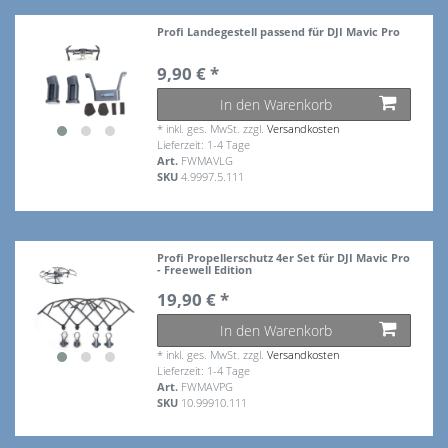
Profi Landegestell passend für DJI Mavic Pro
9,90 € *
In den Warenkorb
*
inkl. ges. MwSt.
zzgl.
Versandkosten
Lieferzeit: 1-4 Tage
Art.
FWMAVLG
SKU
4.9997.5.111
Profi Propellerschutz 4er Set für DJI Mavic Pro
- Freewell Edition
19,90 € *
In den Warenkorb
*
inkl. ges. MwSt.
zzgl.
Versandkosten
Lieferzeit: 1-4 Tage
Art.
FWMAVPG
SKU
10.99910.111