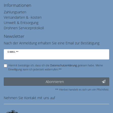
Informationen
Zahlungsarten
Versandarten & -kosten
Umwelt & Entsorgung
Drohnen Serviceprotokoll
Newsletter
Nach der Anmeldung erhalten Sie eine Email zur Bestätigung
Newsletter
E-MAIL **
Honig
Hiermit bestätige ich, dass ich die
Daten­schutz­erklärung
gelesen habe. Meine
Einwilligung kann ich jederzeit widerrufen.**
Abonnieren
** Hierbei handelt es sich um ein Pflichtfeld.
Nehmen Sie
Kontakt
mit uns auf