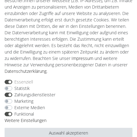
Besucher:innen unserer Webseite (z.B. IP-Adresse), um z.B. Inhalte
Gebrauchtlicht
und Anzeigen zu personalisieren, Medien von Drittanbietern
Ledkauf
einzubinden oder Zugriffe auf unsere Website zu analysieren. Die
DEYESOLAR
Datenverarbeitung erfolgt erst durch gesetzte Cookies. Wir teilen
Lightech Connect
diese Daten mit Dritten, die wir in den Einstellungen benennen.
CardanLight Europe
Die Datenverarbeitung kann mit Einwilligung oder aufgrund eines
FORTIMO LEDs
berechtigten Interesses erfolgen. Die Zustimmung kann erteilt
LED-RETROSHOP
oder abgelehnt werden. Es besteht das Recht, nicht einzuwilligen
MeinUSB
und die Einwilligung zu einem späteren Zeitpunkt zu ändern oder
zu widerrufen. Beachten Sie unser
Impressum
und weitere
Hinweise zur Verwendung personenbezogener Daten in unserer
Impressum
Daten­schutz­erklärung
AGB
Daten­schutz­erklärung
.
Essenziell
Statistik
Barrierefreiheitserklärung
Widerrufs­recht
Zahlungsdienstleister
Marketing
Externe Medien
Kontakt
Vertrag widerrufen
Funktional
Weitere Einstellungen
Auswahl akzeptieren