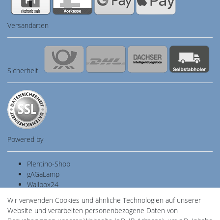
Versandarten
Sicherheit
Powered by
Plentino-Shop
gAGaLamp
Wallbox24
Cardanlight-Shop
Wir verwenden Cookies und ähnliche Technologien auf unserer
Batteriespeicher
Website und verarbeiten personenbezogene Daten von
PlentiSolar