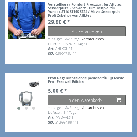
Verstellbarer Komfort Kreuzgurt für AHLtec
Senderpulte - Schwarz - zum Beispiel für
Yuneec ST16 ST16S ST24 / Mavic Senderpult -
Profi Zubehör von AHLtec
29,90 € *
Artikel anzeigen
*
inkl. ges. MwSt.
zzgl.
Versandkosten
Lieferzeit: bis zu 90 Tagen
Art.
AHLKGURT
SKU
0.99917.9.111
Profi Gegenlichtblende passend für DJI Mavic
Pro - Freewell Edition
5,00 € *
In den Warenkorb
*
inkl. ges. MwSt.
zzgl.
Versandkosten
Lieferzeit: 1-4 Tage
Art.
FWMAVLSH
SKU
21.9994.99.111