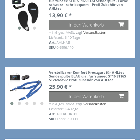
für Yuneec ST16 ST16S ST24 Senderpult - Farbe
schwarz - sehr bequem - Profi Zubehör von
AHLtec
13,90 € *
In den Warenkorb
*
inkl. ges. MwSt.
zzgl.
Versandkosten
Lieferzeit: 8-10 Tage
Art.
AHLHAB
SKU
0.9996.110
Verstellbarer Komfort Kreuzgurt für AHLtec
Senderpulte BLAU u.a. für Yuneec ST16 ST16S
ST24/Mavic Profi Zubehör von AHLtec
25,90 € *
In den Warenkorb
*
inkl. ges. MwSt.
zzgl.
Versandkosten
Lieferzeit: 1-4 Tage
Art.
AHLKGURTBL
SKU
1.99917.9.111