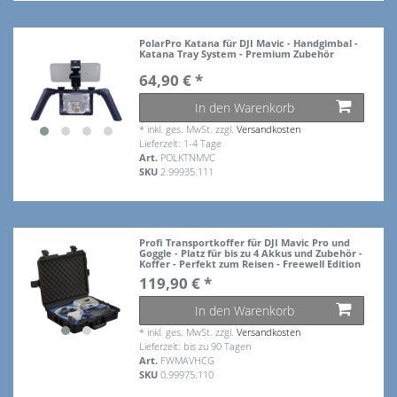
PolarPro Katana für DJI Mavic - Handgimbal -
Katana Tray System - Premium Zubehör
64,90 € *
In den Warenkorb
*
inkl. ges. MwSt.
zzgl.
Versandkosten
Lieferzeit: 1-4 Tage
Art.
POLKTNMVC
SKU
2.99935.111
Profi Transportkoffer für DJI Mavic Pro und
Goggle - Platz für bis zu 4 Akkus und Zubehör -
Koffer - Perfekt zum Reisen - Freewell Edition
119,90 € *
In den Warenkorb
*
inkl. ges. MwSt.
zzgl.
Versandkosten
Lieferzeit: bis zu 90 Tagen
Art.
FWMAVHCG
SKU
0.99975.110