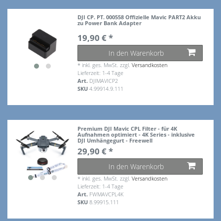
DJI CP. PT. 000558 Offizielle Mavic PART2 Akku
zu Power Bank Adapter
19,90 € *
In den Warenkorb
*
inkl. ges. MwSt.
zzgl.
Versandkosten
Lieferzeit: 1-4 Tage
Art.
DJIMAVICP2
SKU
4.99914.9.111
Premium DJI Mavic CPL Filter - für 4K
Aufnahmen optimiert - 4K Series - inklusive
DJI Umhängegurt - Freewell
29,90 € *
In den Warenkorb
*
inkl. ges. MwSt.
zzgl.
Versandkosten
Lieferzeit: 1-4 Tage
Art.
FWMAVCPL4K
SKU
8.99915.111