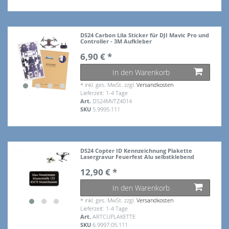
DS24 Carbon Lila Sticker für DJI Mavic Pro und
Controller - 3M Aufkleber
6,90 € *
In den Warenkorb
*
inkl. ges. MwSt.
zzgl.
Versandkosten
Lieferzeit: 1-4 Tage
Art.
DS24MVTZ4014
SKU
5.9995.111
DS24 Copter ID Kennzeichnung Plakette
Lasergravur Feuerfest Alu selbstklebend
12,90 € *
In den Warenkorb
*
inkl. ges. MwSt.
zzgl.
Versandkosten
Lieferzeit: 1-4 Tage
Art.
ARTCUPLAKETTE
SKU
6.9997.05.111