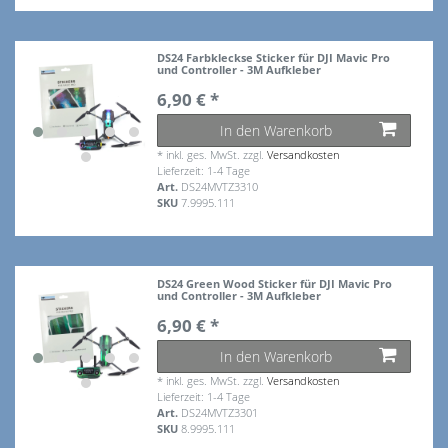
DS24 Farbkleckse Sticker für DJI Mavic Pro
und Controller - 3M Aufkleber
6,90 € *
In den Warenkorb
*
inkl. ges. MwSt.
zzgl.
Versandkosten
Lieferzeit: 1-4 Tage
Art.
DS24MVTZ3310
SKU
7.9995.111
DS24 Green Wood Sticker für DJI Mavic Pro
und Controller - 3M Aufkleber
6,90 € *
In den Warenkorb
*
inkl. ges. MwSt.
zzgl.
Versandkosten
Lieferzeit: 1-4 Tage
Art.
DS24MVTZ3301
SKU
8.9995.111