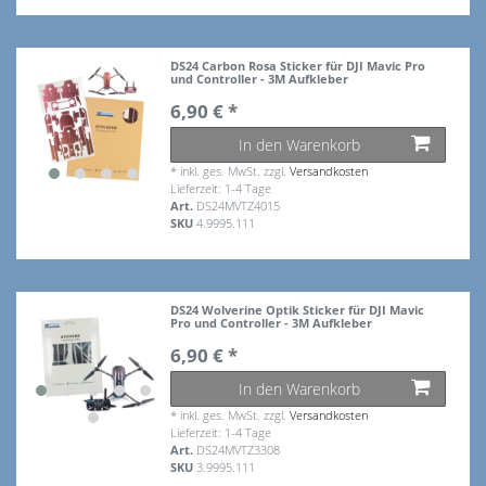
DS24 Carbon Rosa Sticker für DJI Mavic Pro
und Controller - 3M Aufkleber
6,90 € *
In den Warenkorb
*
inkl. ges. MwSt.
zzgl.
Versandkosten
Lieferzeit: 1-4 Tage
Art.
DS24MVTZ4015
SKU
4.9995.111
DS24 Wolverine Optik Sticker für DJI Mavic
Pro und Controller - 3M Aufkleber
6,90 € *
In den Warenkorb
*
inkl. ges. MwSt.
zzgl.
Versandkosten
Lieferzeit: 1-4 Tage
Art.
DS24MVTZ3308
SKU
3.9995.111