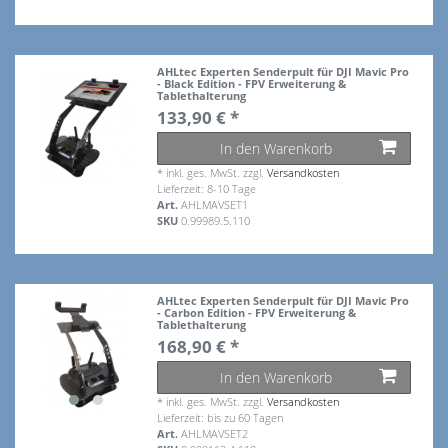
AHLtec Experten Senderpult für DJI Mavic Pro
- Black Edition - FPV Erweiterung &
Tablethalterung
133,90 € *
In den Warenkorb
*
inkl. ges. MwSt.
zzgl.
Versandkosten
Lieferzeit: 8-10 Tage
Art.
AHLMAVSET1
SKU
0.99989.5.110
AHLtec Experten Senderpult für DJI Mavic Pro
- Carbon Edition - FPV Erweiterung &
Tablethalterung
168,90 € *
In den Warenkorb
*
inkl. ges. MwSt.
zzgl.
Versandkosten
Lieferzeit: bis zu 60 Tagen
Art.
AHLMAVSET2