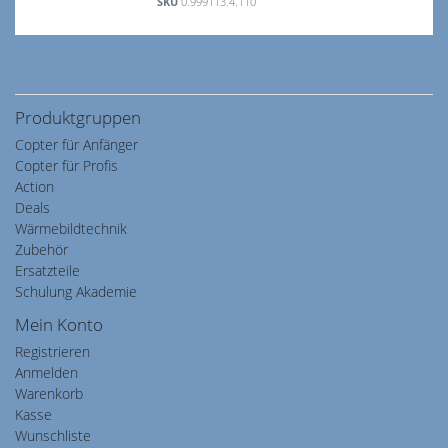
SKU
0.999113.4.110
Produktgruppen
Copter für Anfänger
Copter für Profis
Action
Deals
Wärmebildtechnik
Zubehör
Ersatzteile
Schulung Akademie
Mein Konto
Registrieren
Anmelden
Warenkorb
Kasse
Wunschliste