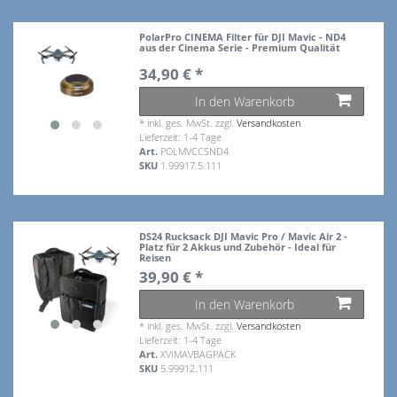
PolarPro CINEMA Filter für DJI Mavic - ND4
aus der Cinema Serie - Premium Qualität
34,90 € *
In den Warenkorb
*
inkl. ges. MwSt.
zzgl.
Versandkosten
Lieferzeit: 1-4 Tage
Art.
POLMVCCSND4
SKU
1.99917.5.111
DS24 Rucksack DJI Mavic Pro / Mavic Air 2 -
Platz für 2 Akkus und Zubehör - Ideal für
Reisen
39,90 € *
In den Warenkorb
*
inkl. ges. MwSt.
zzgl.
Versandkosten
Lieferzeit: 1-4 Tage
Art.
XVIMAVBAGPACK
SKU
5.99912.111