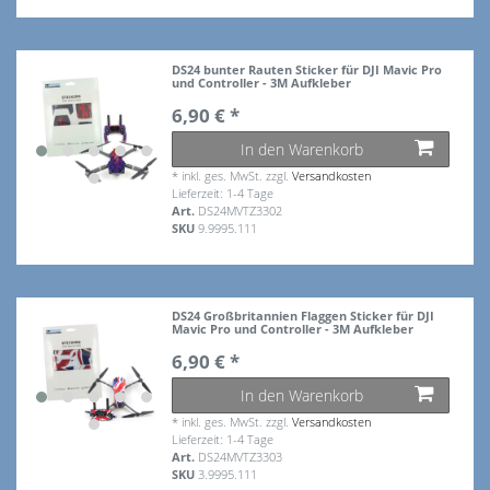
DS24 bunter Rauten Sticker für DJI Mavic Pro
und Controller - 3M Aufkleber
6,90 € *
In den Warenkorb
*
inkl. ges. MwSt.
zzgl.
Versandkosten
Lieferzeit: 1-4 Tage
Art.
DS24MVTZ3302
SKU
9.9995.111
DS24 Großbritannien Flaggen Sticker für DJI
Mavic Pro und Controller - 3M Aufkleber
6,90 € *
In den Warenkorb
*
inkl. ges. MwSt.
zzgl.
Versandkosten
Lieferzeit: 1-4 Tage
Art.
DS24MVTZ3303
SKU
3.9995.111