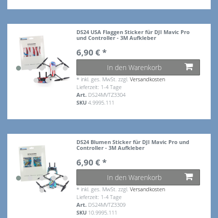
DS24 USA Flaggen Sticker für DJI Mavic Pro
und Controller - 3M Aufkleber
6,90 € *
In den Warenkorb
*
inkl. ges. MwSt.
zzgl.
Versandkosten
Lieferzeit: 1-4 Tage
Art.
DS24MVTZ3304
SKU
4.9995.111
DS24 Blumen Sticker für DJI Mavic Pro und
Controller - 3M Aufkleber
6,90 € *
In den Warenkorb
*
inkl. ges. MwSt.
zzgl.
Versandkosten
Lieferzeit: 1-4 Tage
Art.
DS24MVTZ3309
SKU
10.9995.111