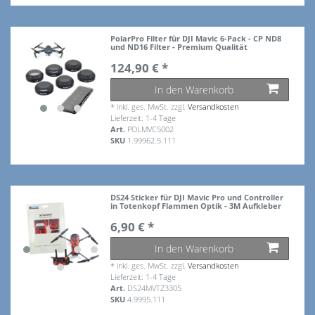
PolarPro Filter für DJI Mavic 6-Pack - CP ND8
und ND16 Filter - Premium Qualität
124,90 € *
In den Warenkorb
*
inkl. ges. MwSt.
zzgl.
Versandkosten
Lieferzeit: 1-4 Tage
Art.
POLMVC5002
SKU
1.99962.5.111
DS24 Sticker für DJI Mavic Pro und Controller
in Totenkopf Flammen Optik - 3M Aufkleber
6,90 € *
In den Warenkorb
*
inkl. ges. MwSt.
zzgl.
Versandkosten
Lieferzeit: 1-4 Tage
Art.
DS24MVTZ3305
SKU
4.9995.111