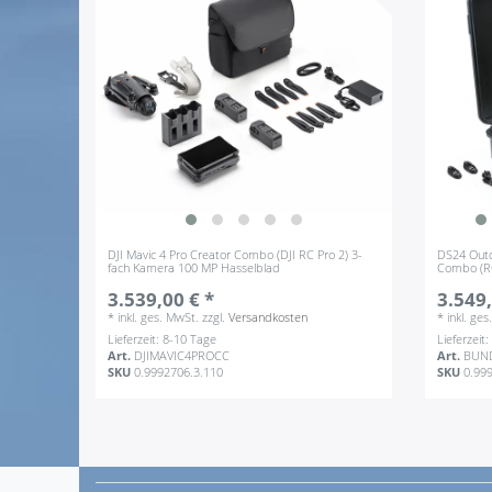
DJI Mavic 4 Pro Creator Combo (DJI RC Pro 2) 3-
DS24 Outd
fach Kamera 100 MP Hasselblad
Combo (RC
3.539,00 € *
3.549,
*
inkl. ges. MwSt.
zzgl.
Versandkosten
*
inkl. ge
Lieferzeit: 8-10 Tage
Lieferzeit
Art.
DJIMAVIC4PROCC
Art.
BUN
SKU
0.9992706.3.110
SKU
0.99