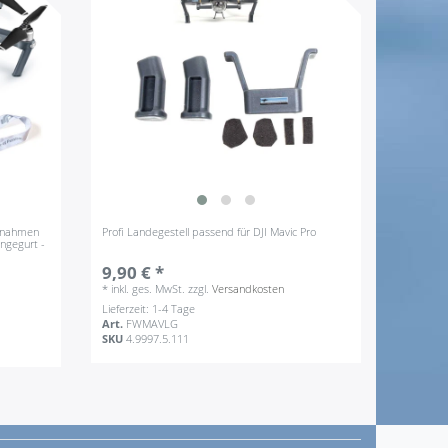
ufnahmen
Profi Landegestell passend für DJI Mavic Pro
ängegurt -
9,90 € *
*
inkl. ges. MwSt.
zzgl.
Versandkosten
Lieferzeit: 1-4 Tage
Art.
FWMAVLG
SKU
4.9997.5.111