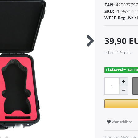
EAN:
425037797
SKU:
20.99914.1
WEEE-Reg.-Nr.:
39,90 
Inhalt
1
Stück
Lieferzeit: 1-4 T
Wunschliste
* inkl. ges. MwSt. zzgl.