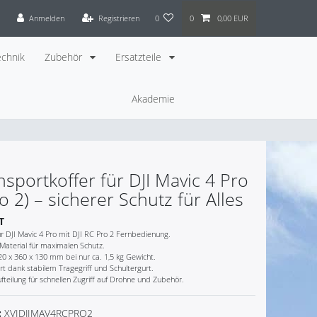
Anmelden
Registrieren
0
0
0,00 EUR
chnik
Zubehör
Ersatzteile
Akademie
sportkoffer für DJI Mavic 4 Pro
o 2) – sicherer Schutz für Alles
T
r DJI Mavic 4 Pro mit DJI RC Pro 2 Fernbedienung.
Material für maximalen Schutz.
 x 360 x 130 mm bei nur ca. 1,5 kg Gewicht.
 dank stabilem Tragegriff und Schultergurt.
fteilung für schnellen Zugriff auf Drohne und Zubehör.
:
XVIDJIMAV4RCPRO2