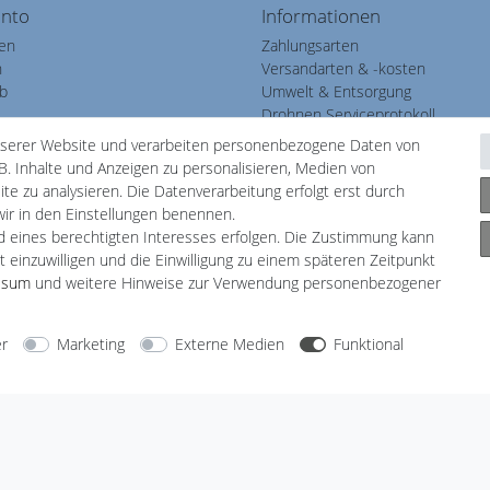
onto
Informationen
ren
Zahlungsarten
n
Versandarten & -kosten
b
Umwelt & Entsorgung
Drohnen Serviceprotokoll
ste
nserer Website und verarbeiten personenbezogene Daten von
B. Inhalte und Anzeigen zu personalisieren, Medien von
te zu analysieren. Die Datenverarbeitung erfolgt erst durch
 wir in den Einstellungen benennen.
nd eines berechtigten Interesses erfolgen. Die Zustimmung kann
t einzuwilligen und die Einwilligung zu einem späteren Zeitpunkt
ssum
und weitere Hinweise zur Verwendung personenbezogener
arten
Versandarten
er
Marketing
Externe Medien
Funktional