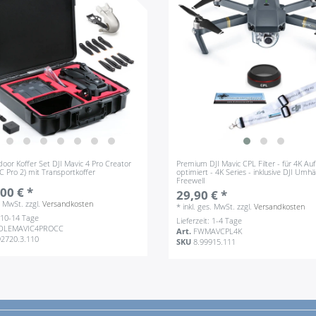
oor Koffer Set DJI Mavic 4 Pro Creator
Premium DJI Mavic CPL Filter - für 4K A
 Pro 2) mit Transportkoffer
optimiert - 4K Series - inklusive DJI Umh
Freewell
00 € *
29,90 € *
s. MwSt.
zzgl.
Versandkosten
*
inkl. ges. MwSt.
zzgl.
Versandkosten
: 10-14 Tage
Lieferzeit: 1-4 Tage
DLEMAVIC4PROCC
Art.
FWMAVCPL4K
92720.3.110
SKU
8.99915.111