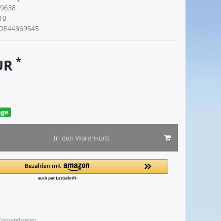
9638
10
DE44369545
*
EUR
age
In den Warenkorb
Versandkosten