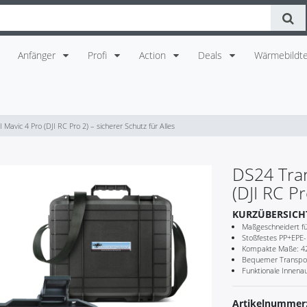
Anfänger
Profi
Action
Deals
Wärmebildte
 Mavic 4 Pro (DJI RC Pro 2) – sicherer Schutz für Alles
DS24 Tran
(DJI RC Pr
KURZÜBERSICH
Maßgeschneidert fü
Stoßfestes PP+EPE-
Kompakte Maße: 420
Bequemer Transport
Funktionale Innenau
Artikelnummer