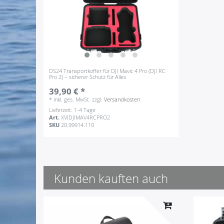
DS24 Transportkoffer für DJI Mavic 4 Pro (DJI RC
Pro 2) – sicherer Schutz für Alles
39,90 € *
*
inkl. ges. MwSt.
zzgl.
Versandkosten
Lieferzeit: 1-4 Tage
Art.
XVIDJIMAV4RCPRO2
SKU
20.99914.110
Kunden kauften auch