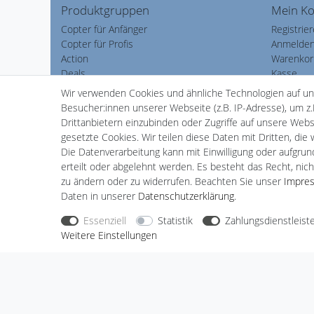
Produktgruppen
Mein K
Copter für Anfänger
Registrie
Copter für Profis
Anmelde
Action
Warenkor
Deals
Kasse
Wärmebildtechnik
Wunschli
Wir verwenden Cookies und ähnliche Technologien auf u
Zubehör
Besucher:innen unserer Webseite (z.B. IP-Adresse), um z.
Ersatzteile
Drittanbietern einzubinden oder Zugriffe auf unsere Websi
Schulung Akademie
gesetzte Cookies. Wir teilen diese Daten mit Dritten, die
Die Datenverarbeitung kann mit Einwilligung oder aufgru
erteilt oder abgelehnt werden. Es besteht das Recht, nich
zu ändern oder zu widerrufen. Beachten Sie unser
Impre
Daten in unserer
Daten­schutz­erklärung
.
Nehmen Sie
Kontakt
mit uns auf
Zahlungs
Essenziell
Statistik
Zahlungsdienstleist
Weitere Einstellungen
Halogenkauf LIGHTECH GmbH
Schlehenweg 4