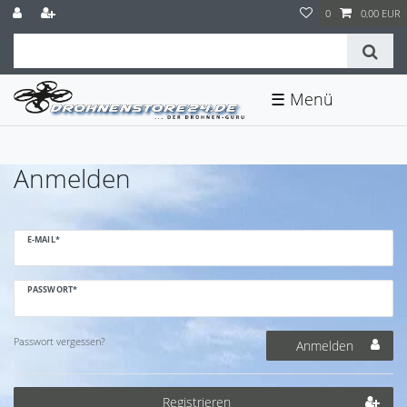
0
0,00 EUR
☰
Anmelden
E-MAIL*
PASSWORT*
Passwort vergessen?
Anmelden
Registrieren