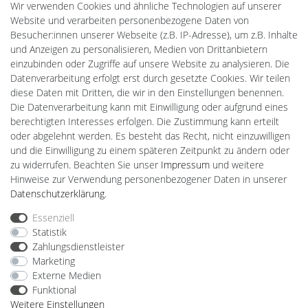
Wir verwenden Cookies und ähnliche Technologien auf unserer
Batteriespeicher
Website und verarbeiten personenbezogene Daten von
PlentiSolar
Besucher:innen unserer Webseite (z.B. IP-Adresse), um z.B. Inhalte
Gebrauchtlicht
und Anzeigen zu personalisieren, Medien von Drittanbietern
Ledkauf
einzubinden oder Zugriffe auf unsere Website zu analysieren. Die
DEYESOLAR
Datenverarbeitung erfolgt erst durch gesetzte Cookies. Wir teilen
Lightech Connect
diese Daten mit Dritten, die wir in den Einstellungen benennen.
CardanLight Europe
Die Datenverarbeitung kann mit Einwilligung oder aufgrund eines
FORTIMO LEDs
berechtigten Interesses erfolgen. Die Zustimmung kann erteilt
LED-RETROSHOP
oder abgelehnt werden. Es besteht das Recht, nicht einzuwilligen
MeinUSB
und die Einwilligung zu einem späteren Zeitpunkt zu ändern oder
zu widerrufen. Beachten Sie unser
Impressum
und weitere
Hinweise zur Verwendung personenbezogener Daten in unserer
Impressum
Daten­schutz­erklärung
AGB
Daten­schutz­erklärung
.
Essenziell
Statistik
Barrierefreiheitserklärung
Widerrufs­recht
Zahlungsdienstleister
Marketing
Externe Medien
Kontakt
Vertrag widerrufen
Funktional
Weitere Einstellungen