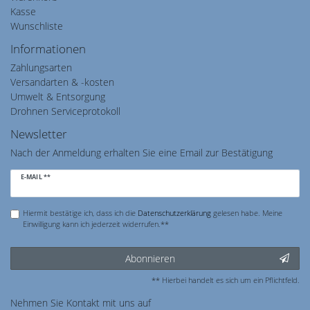
Kasse
Wunschliste
Informationen
Zahlungsarten
Versandarten & -kosten
Umwelt & Entsorgung
Drohnen Serviceprotokoll
Newsletter
Nach der Anmeldung erhalten Sie eine Email zur Bestätigung
Newsletter
E-MAIL **
Honig
Hiermit bestätige ich, dass ich die
Daten­schutz­erklärung
gelesen habe. Meine
Einwilligung kann ich jederzeit widerrufen.**
Abonnieren
** Hierbei handelt es sich um ein Pflichtfeld.
Nehmen Sie
Kontakt
mit uns auf