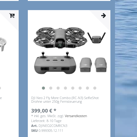
ne
DJI Neo 2 Fly More Combo (RC-N3) SelfieShot
Drohne unter 250g Fernsteuerung
399,00 € *
*
inkl. ges. MwSt.
zzgl.
Versandkosten
Lieferzeit: 8-10 Tage
Art.
DJINEO2COMRCN3
SKU
0.999305.12.111