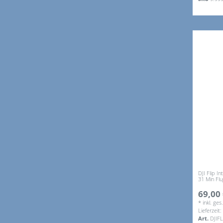
DJI Flip I
31 Min Flu
69,00 
*
inkl. ge
Lieferzeit
Art.
DJIF