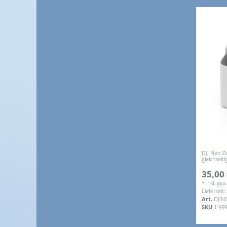
DJI Neo Z
gleichzeit
35,00 
*
inkl. ge
Lieferzeit
Art.
DJIN
SKU
1.99