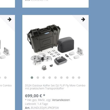
More Combo
DS24 Outdoor Koffer Set DJI FLIP Fly More Combo
mit praktischem Transportkoffer
699,00 € *
*
inkl. ges. MwSt.
zzgl.
Versandkosten
Lieferzeit: 1-4 Tage
Art.
BUNDLEDJIFLIPKOFSW