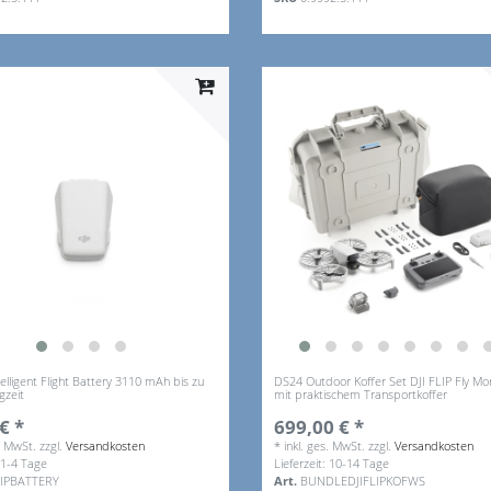
ntelligent Flight Battery 3110 mAh bis zu
DS24 Outdoor Koffer Set DJI FLIP Fly 
gzeit
mit praktischem Transportkoffer
€ *
699,00 € *
s. MwSt.
zzgl.
Versandkosten
*
inkl. ges. MwSt.
zzgl.
Versandkosten
: 1-4 Tage
Lieferzeit: 10-14 Tage
LIPBATTERY
Art.
BUNDLEDJIFLIPKOFWS