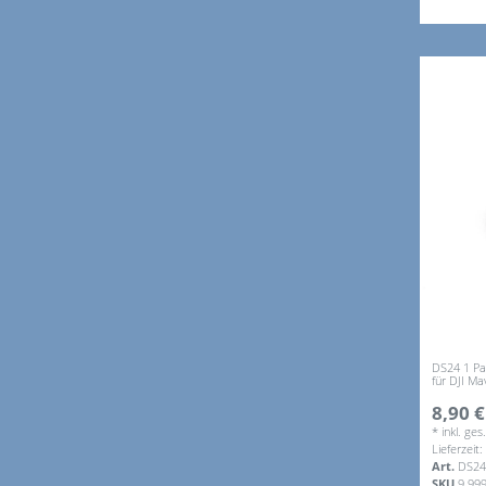
DS24 1 Paa
für DJI Ma
8,90 €
*
inkl. ge
Lieferzeit
Art.
DS24
SKU
9.99