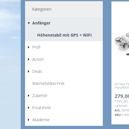
Kategorien
Anfänger
Höhenstabil mit GPS + WiFi
Profi
Action
Deals
Wärmebildtechnik
DJI Neo 
Handfläch
Zubehör
279,00
*
inkl. ge
Lieferzeit
Ersatzteile
Art.
DJI
SKU
0.99
Akademie