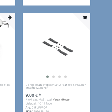
ol Stick
DJI Flip Ersatz Propeller Set 2 Paar inkl. Schrauben
Ersatzteil Zubehör
9,00 € *
*
inkl. ges. MwSt.
zzgl.
Versandkosten
Lieferzeit: 10-14 Tage
Art.
DJIFLIPPROP
SKU
0.9996.88.110