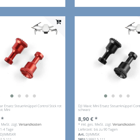
r Ersatz Steuerknüppel Control Stick rot
DJI Mavic Mini Ersatz Steuerknüppel Contr
vic Mini
schwarz
 *
8,90 € *
s. MwSt.
zzgl.
Versandkosten
*
inkl. ges. MwSt.
zzgl.
Versandkosten
: 1-4 Tage
Lieferzeit: bis zu 90 Tagen
DJIMMSKR
Art.
DJIMMSK
92.5.111
SKU
0.9992.5.111