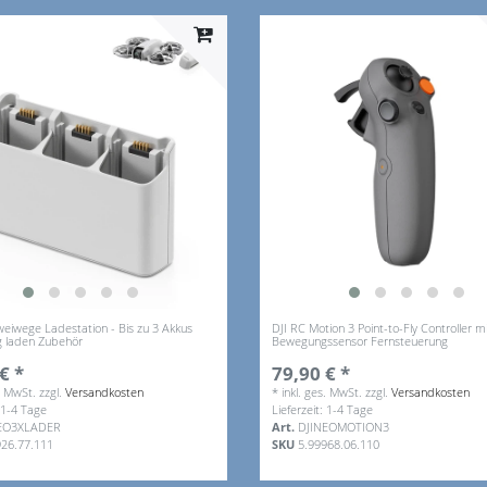
weiwege Ladestation - Bis zu 3 Akkus
DJI RC Motion 3 Point-to-Fly Controller m
ig laden Zubehör
Bewegungssensor Fernsteuerung
€ *
79,90 € *
s. MwSt.
zzgl.
Versandkosten
*
inkl. ges. MwSt.
zzgl.
Versandkosten
: 1-4 Tage
Lieferzeit: 1-4 Tage
EO3XLADER
Art.
DJINEOMOTION3
926.77.111
SKU
5.99968.06.110