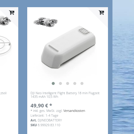
zteil
DJI Neo Intelligent Flight Battery 18 min Flugzeit
1435 mAh 10,5 Wh
49,90 € *
*
inkl. ges. MwSt.
zzgl.
Versandkosten
Lieferzeit: 1-4 Tage
Art.
DJINEOBATTERY
SKU
8.99929.83.110