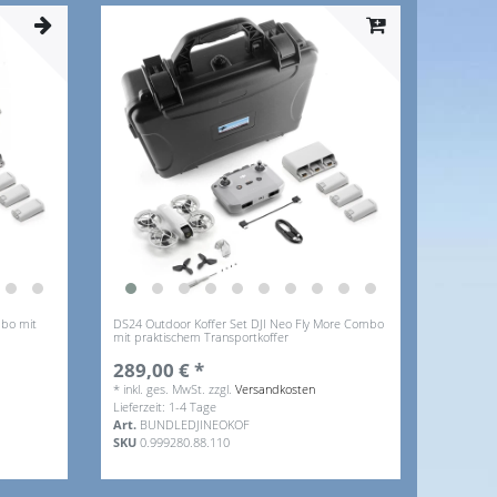
mbo mit
DS24 Outdoor Koffer Set DJI Neo Fly More Combo
mit praktischem Transportkoffer
289,00 € *
*
inkl. ges. MwSt.
zzgl.
Versandkosten
Lieferzeit: 1-4 Tage
Art.
BUNDLEDJINEOKOF
SKU
0.999280.88.110