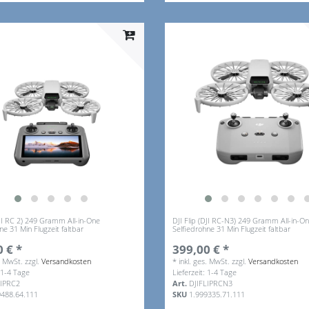
DJI RC 2) 249 Gramm All-in-One
DJI Flip (DJI RC-N3) 249 Gramm All-in-O
ne 31 Min Flugzeit faltbar
Selfiedrohne 31 Min Flugzeit faltbar
 € *
399,00 € *
s. MwSt.
zzgl.
Versandkosten
*
inkl. ges. MwSt.
zzgl.
Versandkosten
: 1-4 Tage
Lieferzeit: 1-4 Tage
LIPRC2
Art.
DJIFLIPRCN3
9488.64.111
SKU
1.999335.71.111