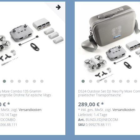
Fly More Combo 135 Gramm
DS24 Outdoor Set DJI Neo Fly More Co
engroße Drohne für epische Vlogs
praktischer Transporttasche
 € *
289,00 € *
s. MwSt.
zzgl.
Versandkosten
*
inkl. ges. MwSt.
zzgl.
Versandkosten
: 10-14 Tage
Lieferzeit: 1-4 Tage
NEOCOMBO
Art.
BUNDLEDJINEOCOM
9266.88.111
SKU
0.999278.88.111