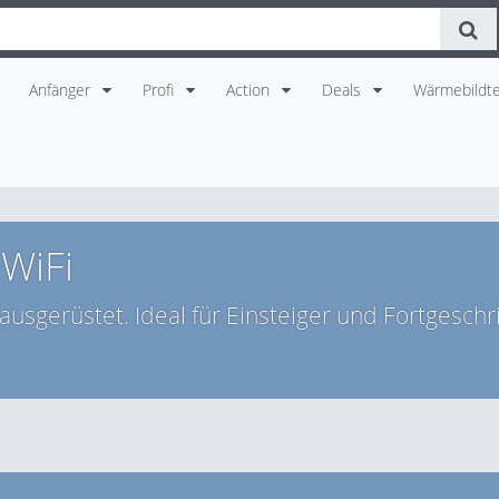
Anfänger
Profi
Action
Deals
Wärmebildte
 WiFi
sgerüstet. Ideal für Einsteiger und Fortgeschri