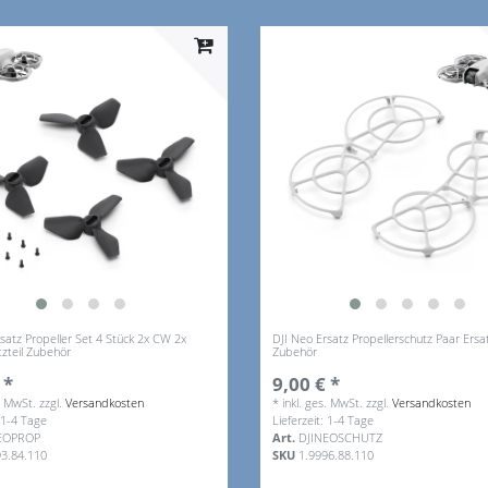
satz Propeller Set 4 Stück 2x CW 2x
DJI Neo Ersatz Propellerschutz Paar Ersat
zteil Zubehör
Zubehör
 *
9,00 € *
s. MwSt.
zzgl.
Versandkosten
*
inkl. ges. MwSt.
zzgl.
Versandkosten
: 1-4 Tage
Lieferzeit: 1-4 Tage
EOPROP
Art.
DJINEOSCHUTZ
93.84.110
SKU
1.9996.88.110