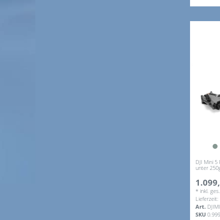
DJI Mini 5
unter 250
1.099,
*
inkl. ge
Lieferzeit
Art.
DJIM
SKU
0.99