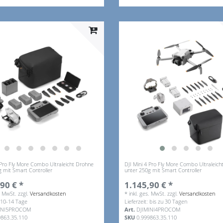
 Pro Fly More Combo Ultraleicht Drohne
DJI Mini 4 Pro Fly More Combo Ultraleic
g mit Smart Controller
unter 250g mit Smart Controller
90 € *
1.145,90 € *
s. MwSt.
zzgl.
Versandkosten
*
inkl. ges. MwSt.
zzgl.
Versandkosten
: 10-14 Tage
Lieferzeit: bis zu 30 Tagen
INI5PROCOM
Art.
DJIMINI4PROCOM
9863.35.110
SKU
0.999863.35.110