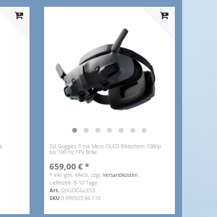
it
DJI Goggles 3 mit Micro OLED Bildschirm 1080p
bis 100 Hz FPV Brille
659,00 € *
*
inkl. ges. MwSt.
zzgl.
Versandkosten
Lieferzeit: 8-10 Tage
Art.
DJIGOGGLES3
SKU
0.999503.94.110