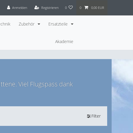
Anmelden
Registrieren
0
0
0,00 EUR
chnik
Zubehör
Ersatzteile
Akademie
ttene. Viel Flugspass dank
Filter