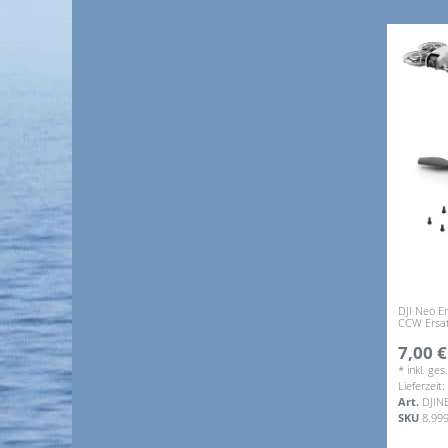
DJI Neo Er
CCW Ersat
7,00 €
*
inkl. ge
Lieferzeit
Art.
DJIN
SKU
8.99