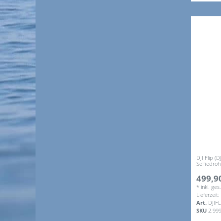
DJI Flip (
Selfiedroh
499,90
*
inkl. ge
Lieferzeit
Art.
DJIF
SKU
2.99