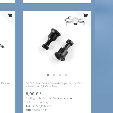
ht Drohne
DS24 1 Paar Ersatz Steuerknüppel Control Stick
schwarz für DJI Mavic Mini
8,90 € *
*
inkl. ges. MwSt.
zzgl.
Versandkosten
Lieferzeit: 1-4 Tage
Art.
DS24DJIMMSKS
SKU
6.9992.5.111