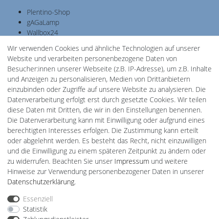
Plentino-Shop
gAGaLamp
Wallbox24
Cardanlight-Shop
Wir verwenden Cookies und ähnliche Technologien auf unserer
Batteriespeicher
Website und verarbeiten personenbezogene Daten von
PlentiSolar
Besucher:innen unserer Webseite (z.B. IP-Adresse), um z.B. Inhalte
Gebrauchtlicht
und Anzeigen zu personalisieren, Medien von Drittanbietern
Ledkauf
einzubinden oder Zugriffe auf unsere Website zu analysieren. Die
DEYESOLAR
Datenverarbeitung erfolgt erst durch gesetzte Cookies. Wir teilen
Lightech Connect
diese Daten mit Dritten, die wir in den Einstellungen benennen.
CardanLight Europe
Die Datenverarbeitung kann mit Einwilligung oder aufgrund eines
FORTIMO LEDs
berechtigten Interesses erfolgen. Die Zustimmung kann erteilt
LED-RETROSHOP
oder abgelehnt werden. Es besteht das Recht, nicht einzuwilligen
MeinUSB
und die Einwilligung zu einem späteren Zeitpunkt zu ändern oder
zu widerrufen. Beachten Sie unser
Impressum
und weitere
Hinweise zur Verwendung personenbezogener Daten in unserer
Impressum
Daten­schutz­erklärung
AGB
Daten­schutz­erklärung
.
Essenziell
Statistik
Barrierefreiheitserklärung
Widerrufs­recht