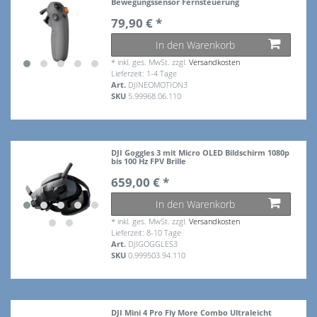
Bewegungssensor Fernsteuerung
79,90 € *
In den Warenkorb
*
inkl. ges. MwSt.
zzgl.
Versandkosten
Lieferzeit: 1-4 Tage
Art.
DJINEOMOTION3
SKU
5.99968.06.110
DJI Goggles 3 mit Micro OLED Bildschirm 1080p
bis 100 Hz FPV Brille
659,00 € *
In den Warenkorb
*
inkl. ges. MwSt.
zzgl.
Versandkosten
Lieferzeit: 8-10 Tage
Art.
DJIGOGGLES3
SKU
0.999503.94.110
DJI Mini 4 Pro Fly More Combo Ultraleicht