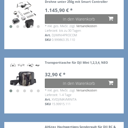
Drohne unter 250g mit Smart Controller
1.145,90 € *
In den Warenkorb
*
inkl. ges. MwSt.
zzgl.
Versandkosten
Lieferzeit: bis zu 30 Tagen
Art.
DJIMINI4PROCOM
SKU
0.999863.35.110
Transporttasche für DJI Mini 1,2,3,4, NEO
32,90 € *
In den Warenkorb
*
inkl. ges. MwSt.
zzgl.
Versandkosten
Lieferzeit: 1-4 Tage
Art.
XVIDJIMAVMINITA
SKU
15.99915.111
AHLtec Hochwertiges Senderpult für DJI RC &