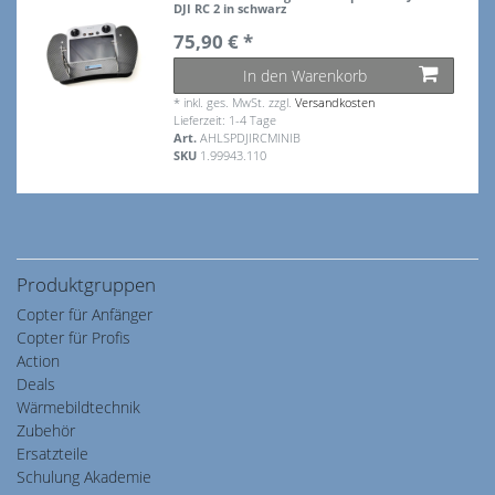
DJI RC 2 in schwarz
75,90 € *
In den Warenkorb
*
inkl. ges. MwSt.
zzgl.
Versandkosten
Lieferzeit: 1-4 Tage
Art.
AHLSPDJIRCMINIB
SKU
1.99943.110
Produktgruppen
Copter für Anfänger
Copter für Profis
Action
Deals
Wärmebildtechnik
Zubehör
Ersatzteile
Schulung Akademie