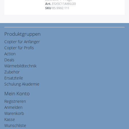
Art.
ESX5C11AKKU20
SKU
85.9992.111
Produktgruppen
Copter für Anfänger
Copter für Profis
Action
Deals
Wärmebildtechnik
Zubehör
Ersatzteile
Schulung Akademie
Mein Konto
Registrieren
Anmelden
Warenkorb
Kasse
Wunschliste