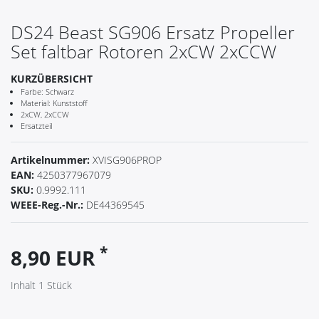
DS24 Beast SG906 Ersatz Propeller
Set faltbar Rotoren 2xCW 2xCCW
KURZÜBERSICHT
Farbe: Schwarz
Material: Kunststoff
2xCW, 2xCCW
Ersatzteil
Artikelnummer:
XVISG906PROP
EAN:
4250377967079
SKU:
0.9992.111
WEEE-Reg.-Nr.:
DE44369545
*
8,90 EUR
Inhalt
1
Stück