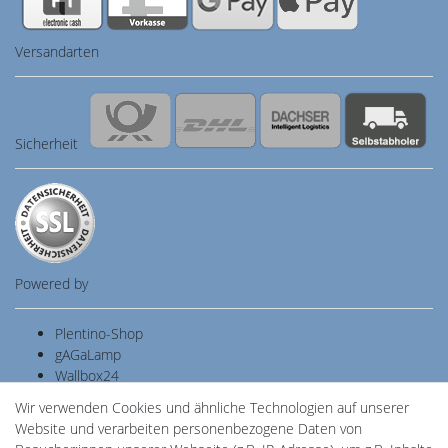
Versandarten
Sicherheit
Powered by
Plentino-Shop
gAGaLamp
Wallbox24
Cardanlight-Shop
Wir verwenden Cookies und ähnliche Technologien auf unserer
Batteriespeicher
Website und verarbeiten personenbezogene Daten von
PlentiSolar