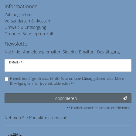
Informationen
Zahlungsarten
Versandarten & -kosten
Umwelt & Entsorgung
Drohnen Serviceprotokoll
Newsletter
Nach der Anmeldung erhalten Sie eine Email zur Bestätigung
Newsletter
E-MAIL **
Honig
Hiermit bestätige ich, dass ich die
Daten­schutz­erklärung
gelesen habe. Meine
Einwilligung kann ich jederzeit widerrufen.**
Abonnieren
** Hierbei handelt es sich um ein Pflichtfeld.
Nehmen Sie
Kontakt
mit uns auf