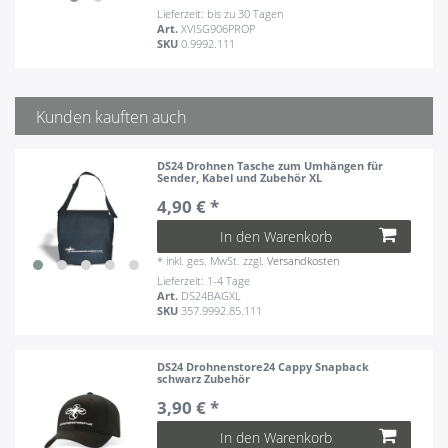
Lieferzeit: bis zu 30 Tagen
Art.
XVISG906PROP
SKU
0.9992.111
Kunden kauften auch
DS24 Drohnen Tasche zum Umhängen für
Sender, Kabel und Zubehör XL
4,90 € *
In den Warenkorb
*
inkl. ges. MwSt.
zzgl.
Versandkosten
Lieferzeit: 1-4 Tage
Art.
DS24BAGXL
SKU
357.9992.85.111
DS24 Drohnenstore24 Cappy Snapback
schwarz Zubehör
3,90 € *
In den Warenkorb