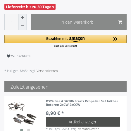
Lieferzeit: bis zu 30 Tagen
In den Warenkorb
Wunschliste
* inkl. ges. MwSt. zzgl.
Versandkosten
Zuletzt angesehen
DS24 Beast SG906 Ersatz Propeller Set faltbar
Rotoren 2xCW 2xCCW
8,90 € *
Artikel anzeigen
*
inkl. ges. MwSt.
zzgl.
Versandkosten