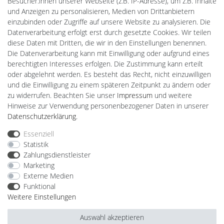
Besucher:innen unserer Webseite (z.B. IP-Adresse), um z.B. Inhalte
Gebrauchtlicht
und Anzeigen zu personalisieren, Medien von Drittanbietern
Ledkauf
einzubinden oder Zugriffe auf unsere Website zu analysieren. Die
DEYESOLAR
Datenverarbeitung erfolgt erst durch gesetzte Cookies. Wir teilen
Lightech Connect
diese Daten mit Dritten, die wir in den Einstellungen benennen.
CardanLight Europe
Die Datenverarbeitung kann mit Einwilligung oder aufgrund eines
FORTIMO LEDs
berechtigten Interesses erfolgen. Die Zustimmung kann erteilt
LED-RETROSHOP
oder abgelehnt werden. Es besteht das Recht, nicht einzuwilligen
MeinUSB
und die Einwilligung zu einem späteren Zeitpunkt zu ändern oder
zu widerrufen. Beachten Sie unser
Impressum
und weitere
Hinweise zur Verwendung personenbezogener Daten in unserer
Impressum
Daten­schutz­erklärung
AGB
Daten­schutz­erklärung
.
Essenziell
Statistik
Barrierefreiheitserklärung
Widerrufs­recht
Zahlungsdienstleister
Marketing
Externe Medien
Kontakt
Vertrag widerrufen
Funktional
Weitere Einstellungen
Auswahl akzeptieren