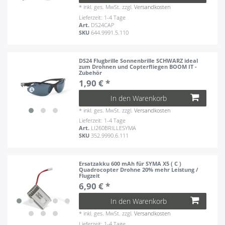
*
inkl. ges. MwSt.
zzgl.
Versandkosten
Lieferzeit: 1-4 Tage
Art.
DS24CAP
SKU
644.9991.5.110
DS24 Flugbrille Sonnenbrille SCHWARZ ideal
zum Drohnen und Copterfliegen BOOM IT -
Zubehör
1,90 € *
In den Warenkorb
*
inkl. ges. MwSt.
zzgl.
Versandkosten
Lieferzeit: 1-4 Tage
Art.
LI260BRILLESYMA
SKU
352.9990.6.111
Ersatzakku 600 mAh für SYMA X5 ( C )
Quadrocopter Drohne 20% mehr Leistung /
Flugzeit
6,90 € *
In den Warenkorb
*
inkl. ges. MwSt.
zzgl.
Versandkosten
Lieferzeit: 1-4 Tage