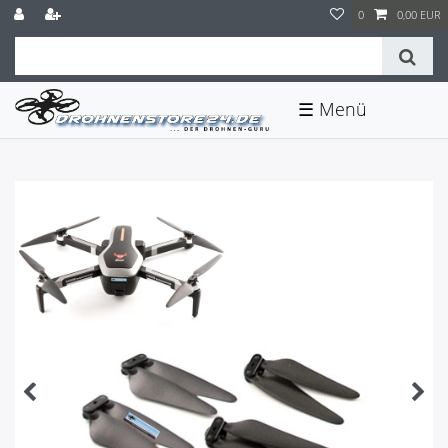
0
0,00 EUR
☰