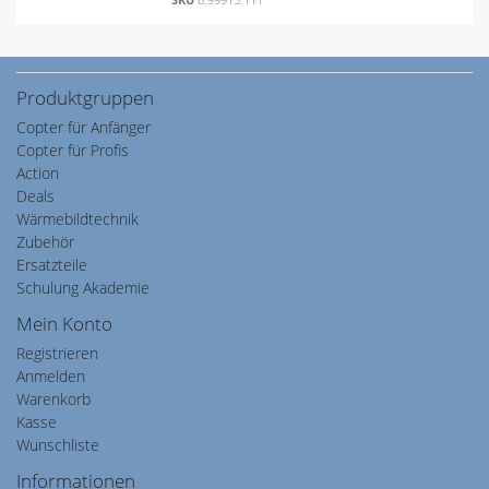
Produktgruppen
Copter für Anfänger
Copter für Profis
Action
Deals
Wärmebildtechnik
Zubehör
Ersatzteile
Schulung Akademie
Mein Konto
Registrieren
Anmelden
Warenkorb
Kasse
Wunschliste
Informationen