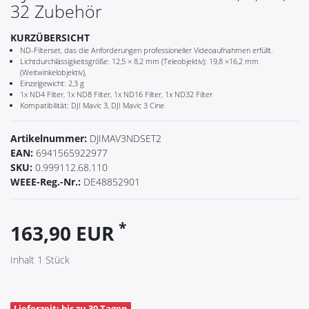
32 Zubehör
KURZÜBERSICHT
ND-Filterset, das die Anforderungen professioneller Videoaufnahmen erfüllt.
Lichtdurchlässigkeitsgröße: 12,5 × 8,2 mm (Teleobjektiv); 19,8 ×16,2 mm
(Weitwinkelobjektiv),
Einzelgewicht: 2,3 g
1x ND4 Filter, 1x ND8 Filter, 1x ND16 Filter, 1x ND32 Filter
Kompatibilität: DJI Mavic 3, DJI Mavic 3 Cine
Artikelnummer:
DJIMAV3NDSET2
EAN:
6941565922977
SKU:
0.999112.68.110
WEEE-Reg.-Nr.:
DE48852901
*
163,90 EUR
Inhalt
1
Stück
Lieferzeit: bis zu 30 Tagen