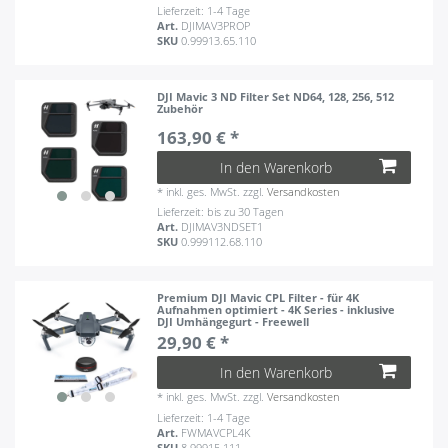
Lieferzeit: 1-4 Tage
Art.
DJIMAV3PROP
SKU
0.99913.65.110
DJI Mavic 3 ND Filter Set ND64, 128, 256, 512
Zubehör
163,90 € *
In den Warenkorb
*
inkl. ges. MwSt.
zzgl.
Versandkosten
Lieferzeit: bis zu 30 Tagen
Art.
DJIMAV3NDSET1
SKU
0.999112.68.110
Premium DJI Mavic CPL Filter - für 4K
Aufnahmen optimiert - 4K Series - inklusive
DJI Umhängegurt - Freewell
29,90 € *
In den Warenkorb
*
inkl. ges. MwSt.
zzgl.
Versandkosten
Lieferzeit: 1-4 Tage
Art.
FWMAVCPL4K
SKU
8.99915.111