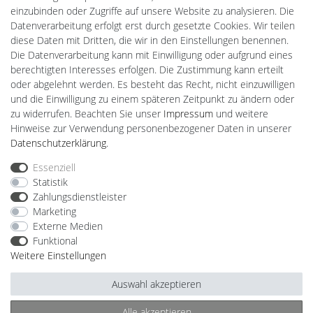
Ledkauf
einzubinden oder Zugriffe auf unsere Website zu analysieren. Die
DEYESOLAR
Datenverarbeitung erfolgt erst durch gesetzte Cookies. Wir teilen
Lightech Connect
diese Daten mit Dritten, die wir in den Einstellungen benennen.
CardanLight Europe
Die Datenverarbeitung kann mit Einwilligung oder aufgrund eines
FORTIMO LEDs
berechtigten Interesses erfolgen. Die Zustimmung kann erteilt
LED-RETROSHOP
oder abgelehnt werden. Es besteht das Recht, nicht einzuwilligen
MeinUSB
und die Einwilligung zu einem späteren Zeitpunkt zu ändern oder
zu widerrufen. Beachten Sie unser
Impressum
und weitere
Hinweise zur Verwendung personenbezogener Daten in unserer
Impressum
Daten­schutz­erklärung
AGB
Daten­schutz­erklärung
.
Essenziell
Statistik
Barrierefreiheitserklärung
Widerrufs­recht
Zahlungsdienstleister
Marketing
Externe Medien
Kontakt
Vertrag widerrufen
Funktional
Weitere Einstellungen
Auswahl akzeptieren
© Copyright 2026 | Alle Rechte vorbehalten.
Alle akzeptieren