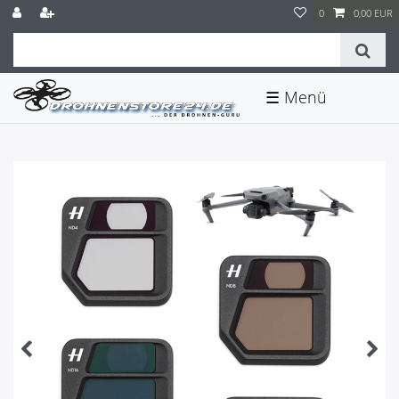
0
0,00 EUR
☰