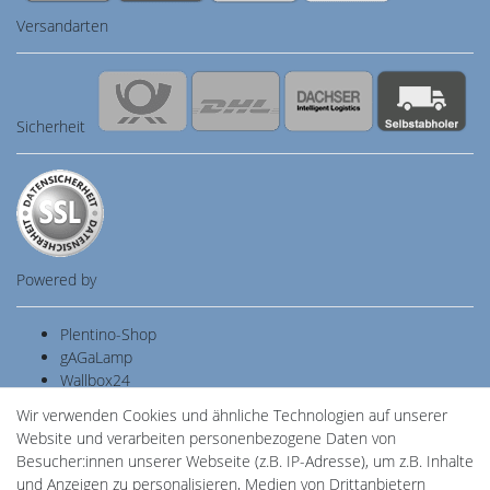
Versandarten
Sicherheit
Powered by
Plentino-Shop
gAGaLamp
Wallbox24
Cardanlight-Shop
Wir verwenden Cookies und ähnliche Technologien auf unserer
Batteriespeicher
Website und verarbeiten personenbezogene Daten von
PlentiSolar
Besucher:innen unserer Webseite (z.B. IP-Adresse), um z.B. Inhalte
Gebrauchtlicht
und Anzeigen zu personalisieren, Medien von Drittanbietern