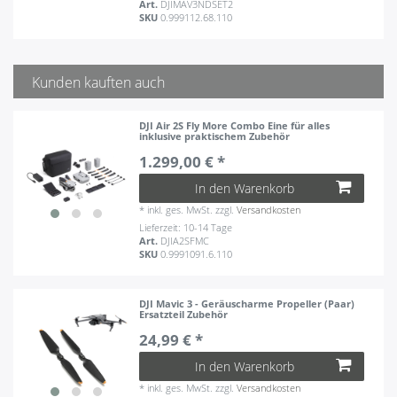
Art.
DJIMAV3NDSET2
SKU
0.999112.68.110
Kunden kauften auch
DJI Air 2S Fly More Combo Eine für alles
inklusive praktischem Zubehör
1.299,00 € *
In den Warenkorb
*
inkl. ges. MwSt.
zzgl.
Versandkosten
Lieferzeit: 10-14 Tage
Art.
DJIA2SFMC
SKU
0.9991091.6.110
DJI Mavic 3 - Geräuscharme Propeller (Paar)
Ersatzteil Zubehör
24,99 € *
In den Warenkorb
*
inkl. ges. MwSt.
zzgl.
Versandkosten