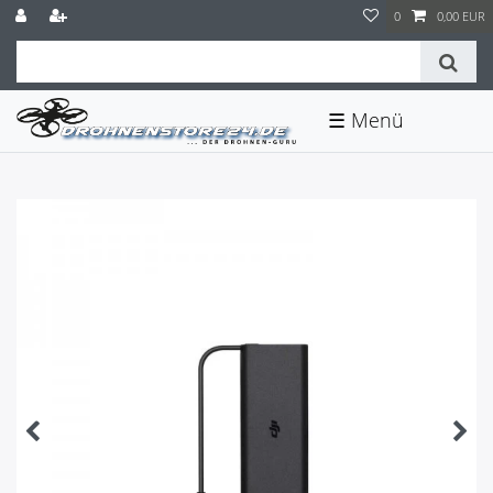
0
0,00 EUR
☰