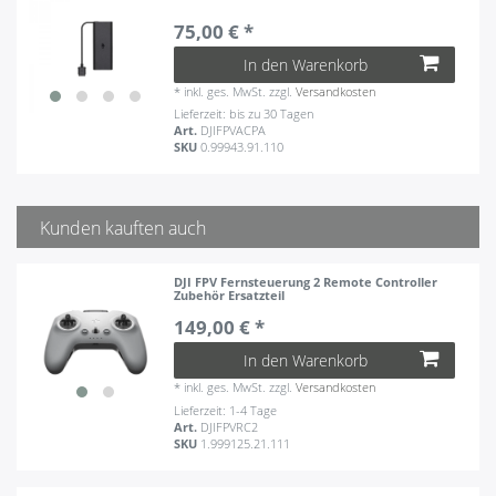
75,00 € *
In den Warenkorb
*
inkl. ges. MwSt.
zzgl.
Versandkosten
Lieferzeit: bis zu 30 Tagen
Art.
DJIFPVACPA
SKU
0.99943.91.110
Kunden kauften auch
DJI FPV Fernsteuerung 2 Remote Controller
Zubehör Ersatzteil
149,00 € *
In den Warenkorb
*
inkl. ges. MwSt.
zzgl.
Versandkosten
Lieferzeit: 1-4 Tage
Art.
DJIFPVRC2
SKU
1.999125.21.111