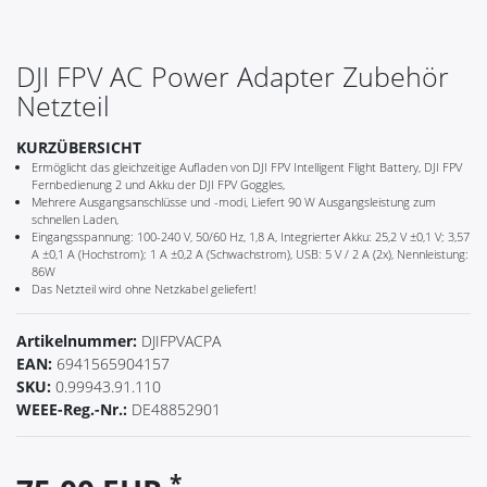
DJI FPV AC Power Adapter Zubehör
Netzteil
KURZÜBERSICHT
Ermöglicht das gleichzeitige Aufladen von DJI FPV Intelligent Flight Battery, DJI FPV
Fernbedienung 2 und Akku der DJI FPV Goggles,
Mehrere Ausgangsanschlüsse und -modi, Liefert 90 W Ausgangsleistung zum
schnellen Laden,
Eingangsspannung: 100-240 V, 50/60 Hz, 1,8 A, Integrierter Akku: 25,2 V ±0,1 V; 3,57
A ±0,1 A (Hochstrom); 1 A ±0,2 A (Schwachstrom), USB: 5 V / 2 A (2x), Nennleistung:
86W
Das Netzteil wird ohne Netzkabel geliefert!
Artikelnummer:
DJIFPVACPA
EAN:
6941565904157
SKU:
0.99943.91.110
WEEE-Reg.-Nr.:
DE48852901
*