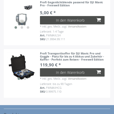
Profi Gegenlichtblende passend für DJI Mavic
Pro - Freewell Edition
5,00 € *
In den Warenkorb
*
inkl. ges. MwSt.
zzgl.
Versandkosten
Lieferzeit: 1-4 Tage
Art.
FWMAVLSH
SKU
21.9994.99.111
Profi Transportkoffer für DJI Mavic Pro und
Goggle - Platz für bis zu 4 Akkus und Zubehör -
Koffer - Perfekt zum Reisen - Freewell Edition
119,90 € *
In den Warenkorb
*
inkl. ges. MwSt.
zzgl.
Versandkosten
Lieferzeit: bis zu 90 Tagen
Art.
FWMAVHCG
SKU
0.99975.110