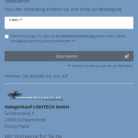
Newsletter
Nach der Anmeldung erhalten Sie eine Email zur Bestätigung
Newsletter
E-MAIL **
Honig
Hiermit bestätige ich, dass ich die
Daten­schutz­erklärung
gelesen habe. Meine
Einwilligung kann ich jederzeit widerrufen.**
Abonnieren
** Hierbei handelt es sich um ein Pflichtfeld.
Nehmen Sie
Kontakt
mit uns auf
Halogenkauf LIGHTECH GmbH
Schlehenweg 4
29690 Schwarmstedt
Deutschland
Wir sind gerne für Sie da.