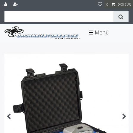
0
0,00 EUR
☰