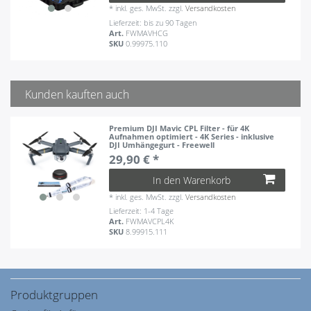
*
inkl. ges. MwSt.
zzgl.
Versandkosten
Lieferzeit: bis zu 90 Tagen
Art.
FWMAVHCG
SKU
0.99975.110
Kunden kauften auch
Premium DJI Mavic CPL Filter - für 4K
Aufnahmen optimiert - 4K Series - inklusive
DJI Umhängegurt - Freewell
29,90 € *
In den Warenkorb
*
inkl. ges. MwSt.
zzgl.
Versandkosten
Lieferzeit: 1-4 Tage
Art.
FWMAVCPL4K
SKU
8.99915.111
Produktgruppen