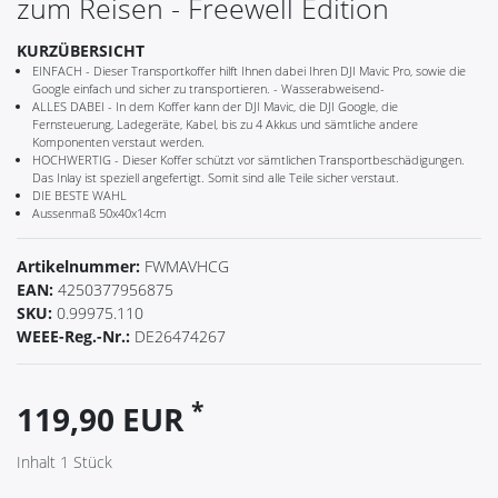
zum Reisen - Freewell Edition
KURZÜBERSICHT
EINFACH - Dieser Transportkoffer hilft Ihnen dabei Ihren DJI Mavic Pro, sowie die
Google einfach und sicher zu transportieren. - Wasserabweisend-
ALLES DABEI - In dem Koffer kann der DJI Mavic, die DJI Google, die
Fernsteuerung, Ladegeräte, Kabel, bis zu 4 Akkus und sämtliche andere
Komponenten verstaut werden.
HOCHWERTIG - Dieser Koffer schützt vor sämtlichen Transportbeschädigungen.
Das Inlay ist speziell angefertigt. Somit sind alle Teile sicher verstaut.
DIE BESTE WAHL
Aussenmaß 50x40x14cm
Artikelnummer:
FWMAVHCG
EAN:
4250377956875
SKU:
0.99975.110
WEEE-Reg.-Nr.:
DE26474267
*
119,90 EUR
Inhalt
1
Stück