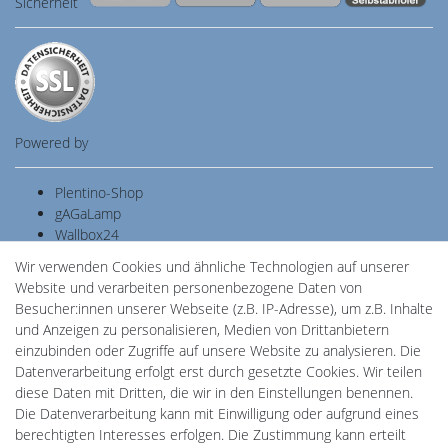
Sicherheit
Powered by
Plentino-Shop
gAGaLamp
Wallbox24
Cardanlight-Shop
Wir verwenden Cookies und ähnliche Technologien auf unserer
Batteriespeicher
Website und verarbeiten personenbezogene Daten von
PlentiSolar
Besucher:innen unserer Webseite (z.B. IP-Adresse), um z.B. Inhalte
Gebrauchtlicht
und Anzeigen zu personalisieren, Medien von Drittanbietern
Ledkauf
einzubinden oder Zugriffe auf unsere Website zu analysieren. Die
DEYESOLAR
Datenverarbeitung erfolgt erst durch gesetzte Cookies. Wir teilen
Lightech Connect
diese Daten mit Dritten, die wir in den Einstellungen benennen.
CardanLight Europe
Die Datenverarbeitung kann mit Einwilligung oder aufgrund eines
FORTIMO LEDs
berechtigten Interesses erfolgen. Die Zustimmung kann erteilt
LED-RETROSHOP