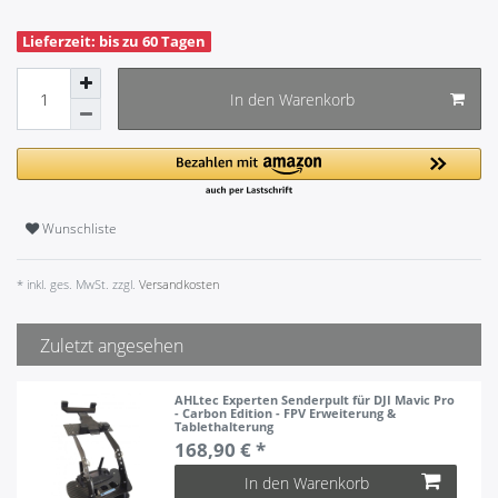
Lieferzeit: bis zu 60 Tagen
In den Warenkorb
Wunschliste
* inkl. ges. MwSt. zzgl.
Versandkosten
Zuletzt angesehen
AHLtec Experten Senderpult für DJI Mavic Pro
- Carbon Edition - FPV Erweiterung &
Tablethalterung
168,90 € *
In den Warenkorb