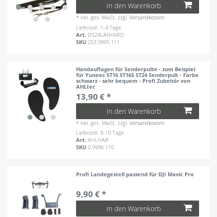
In den Warenkorb
*
inkl. ges. MwSt.
zzgl.
Versandkosten
Lieferzeit: 1-4 Tage
Art.
DS24LANYARD
SKU
253.9995.111
Handauflagen für Senderpulte - zum Beispiel
für Yuneec ST16 ST16S ST24 Senderpult - Farbe
schwarz - sehr bequem - Profi Zubehör von
AHLtec
13,90 € *
In den Warenkorb
*
inkl. ges. MwSt.
zzgl.
Versandkosten
Lieferzeit: 8-10 Tage
Art.
AHLHAB
SKU
0.9996.110
Profi Landegestell passend für DJI Mavic Pro
9,90 € *
In den Warenkorb