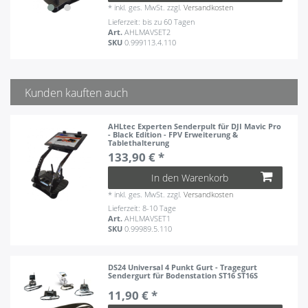
*
inkl. ges. MwSt.
zzgl.
Versandkosten
Lieferzeit: bis zu 60 Tagen
Art.
AHLMAVSET2
SKU
0.999113.4.110
Kunden kauften auch
AHLtec Experten Senderpult für DJI Mavic Pro
- Black Edition - FPV Erweiterung &
Tablethalterung
133,90 € *
In den Warenkorb
*
inkl. ges. MwSt.
zzgl.
Versandkosten
Lieferzeit: 8-10 Tage
Art.
AHLMAVSET1
SKU
0.99989.5.110
DS24 Universal 4 Punkt Gurt - Tragegurt
Sendergurt für Bodenstation ST16 ST16S
11,90 € *