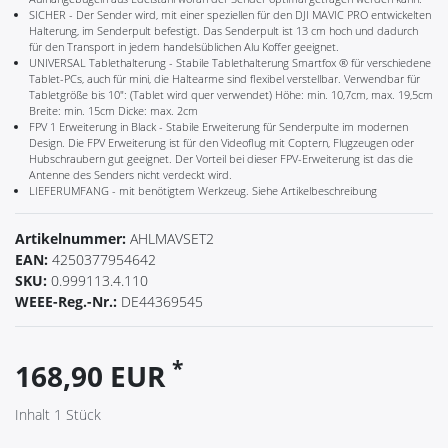
SICHER - Der Sender wird, mit einer speziellen für den DJI MAVIC PRO entwickelten
Halterung, im Senderpult befestigt. Das Senderpult ist 13 cm hoch und dadurch
für den Transport in jedem handelsüblichen Alu Koffer geeignet.
UNIVERSAL Tablethalterung - Stabile Tablethalterung Smartfox ® für verschiedene
Tablet-PCs, auch für mini, die Haltearme sind flexibel verstellbar. Verwendbar für
Tabletgröße bis 10": (Tablet wird quer verwendet) Höhe: min. 10,7cm, max. 19,5cm
Breite: min. 15cm Dicke: max. 2cm
FPV 1 Erweiterung in Black - Stabile Erweiterung für Senderpulte im modernen
Design. Die FPV Erweiterung ist für den Videoflug mit Coptern, Flugzeugen oder
Hubschraubern gut geeignet. Der Vorteil bei dieser FPV-Erweiterung ist das die
Antenne des Senders nicht verdeckt wird.
LIEFERUMFANG - mit benötigtem Werkzeug. Siehe Artikelbeschreibung
Artikelnummer:
AHLMAVSET2
EAN:
4250377954642
SKU:
0.999113.4.110
WEEE-Reg.-Nr.:
DE44369545
*
168,90 EUR
Inhalt
1
Stück