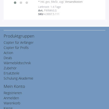
*
inkl. ges. MwSt.
zzgl.
Versandkosten
Lieferzeit: 1-4 Tage
Art.
FWMAVLG
SKU
4.9997.5.111
Produktgruppen
Copter für Anfänger
Copter für Profis
Action
Deals
Wärmebildtechnik
Zubehör
Ersatzteile
Schulung Akademie
Mein Konto
Registrieren
Anmelden
Warenkorb
Kasse