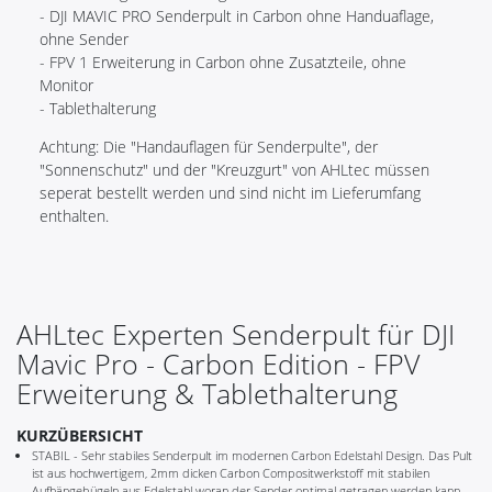
- DJI MAVIC PRO Senderpult in Carbon ohne Handuaflage,
ohne Sender
- FPV 1 Erweiterung in Carbon ohne Zusatzteile, ohne
Monitor
- Tablethalterung
Achtung: Die "Handauflagen für Senderpulte", der
"Sonnenschutz" und der "Kreuzgurt" von AHLtec müssen
seperat bestellt werden und sind nicht im Lieferumfang
enthalten.
AHLtec Experten Senderpult für DJI
Mavic Pro - Carbon Edition - FPV
Erweiterung & Tablethalterung
KURZÜBERSICHT
STABIL - Sehr stabiles Senderpult im modernen Carbon Edelstahl Design. Das Pult
ist aus hochwertigem, 2mm dicken Carbon Compositwerkstoff mit stabilen
Aufhängebügeln aus Edelstahl woran der Sender optimal getragen werden kann.