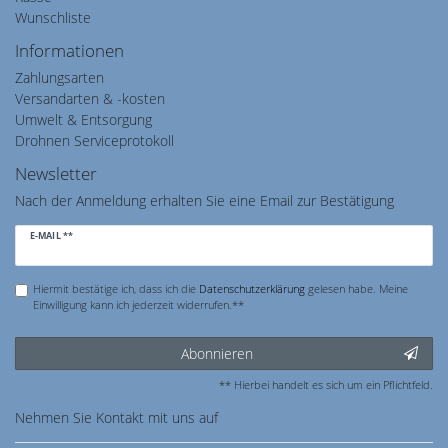
Wunschliste
Informationen
Zahlungsarten
Versandarten & -kosten
Umwelt & Entsorgung
Drohnen Serviceprotokoll
Newsletter
Nach der Anmeldung erhalten Sie eine Email zur Bestätigung
Newsletter
E-MAIL **
Honig
Hiermit bestätige ich, dass ich die
Daten­schutz­erklärung
gelesen habe. Meine
Einwilligung kann ich jederzeit widerrufen.**
Abonnieren
** Hierbei handelt es sich um ein Pflichtfeld.
Nehmen Sie
Kontakt
mit uns auf