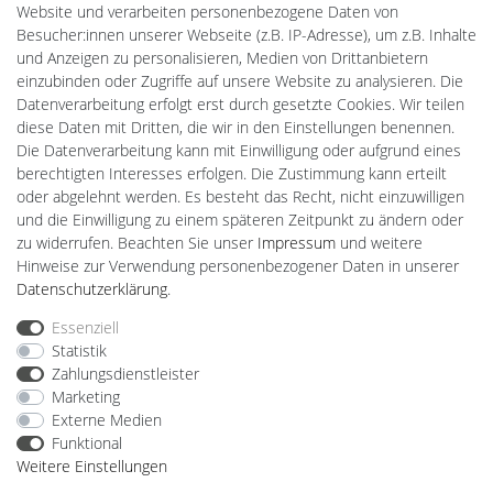
Website und verarbeiten personenbezogene Daten von
PlentiSolar
Besucher:innen unserer Webseite (z.B. IP-Adresse), um z.B. Inhalte
Gebrauchtlicht
und Anzeigen zu personalisieren, Medien von Drittanbietern
Ledkauf
einzubinden oder Zugriffe auf unsere Website zu analysieren. Die
DEYESOLAR
Datenverarbeitung erfolgt erst durch gesetzte Cookies. Wir teilen
Lightech Connect
diese Daten mit Dritten, die wir in den Einstellungen benennen.
CardanLight Europe
Die Datenverarbeitung kann mit Einwilligung oder aufgrund eines
FORTIMO LEDs
berechtigten Interesses erfolgen. Die Zustimmung kann erteilt
LED-RETROSHOP
oder abgelehnt werden. Es besteht das Recht, nicht einzuwilligen
MeinUSB
und die Einwilligung zu einem späteren Zeitpunkt zu ändern oder
zu widerrufen. Beachten Sie unser
Impressum
und weitere
Hinweise zur Verwendung personenbezogener Daten in unserer
Impressum
Daten­schutz­erklärung
AGB
Daten­schutz­erklärung
.
Essenziell
Statistik
Barrierefreiheitserklärung
Widerrufs­recht
Zahlungsdienstleister
Marketing
Externe Medien
Kontakt
Vertrag widerrufen
Funktional
Weitere Einstellungen