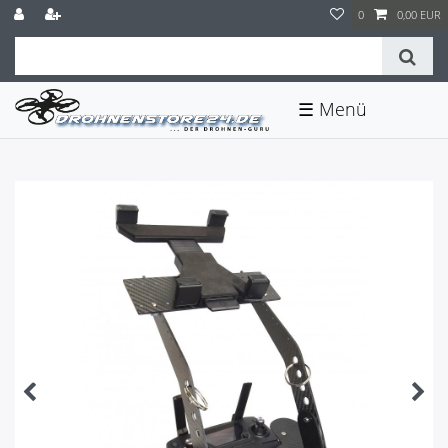
0
0,00 EUR
☰