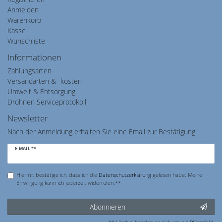
Anmelden
Warenkorb
Kasse
Wunschliste
Informationen
Zahlungsarten
Versandarten & -kosten
Umwelt & Entsorgung
Drohnen Serviceprotokoll
Newsletter
Nach der Anmeldung erhalten Sie eine Email zur Bestätigung
Newsletter
E-MAIL **
Honig
Hiermit bestätige ich, dass ich die
Daten­schutz­erklärung
gelesen habe. Meine
Einwilligung kann ich jederzeit widerrufen.**
Abonnieren