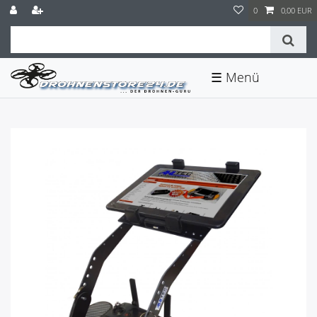
0
0,00 EUR
☰