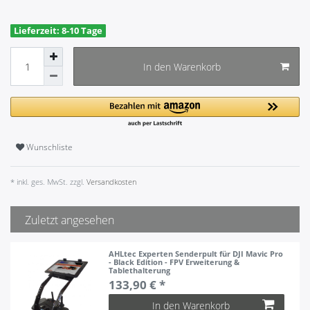
Lieferzeit: 8-10 Tage
In den Warenkorb
Wunschliste
* inkl. ges. MwSt. zzgl.
Versandkosten
Zuletzt angesehen
AHLtec Experten Senderpult für DJI Mavic Pro
- Black Edition - FPV Erweiterung &
Tablethalterung
133,90 € *
In den Warenkorb