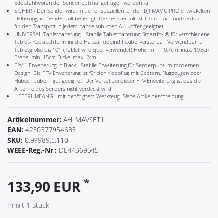
Edelstahl woran der Sender optimal getragen werden kann.
SICHER - Der Sender wird, mit einer speziellen für den DJI MAVIC PRO entwickelten
Halterung, im Senderpult befestigt. Das Senderpult ist 13 cm hoch und dadurch
für den Transport in jedem handelsüblichen Alu Koffer geeignet.
UNIVERSAL Tablethalterung - Stabile Tablethalterung Smartfox ® für verschiedene
Tablet-PCs, auch für mini, die Haltearme sind flexibel verstellbar. Verwendbar für
Tabletgröße bis 10": (Tablet wird quer verwendet) Höhe: min. 10,7cm, max. 19,5cm
Breite: min. 15cm Dicke: max. 2cm
FPV 1 Erweiterung in Black - Stabile Erweiterung für Senderpulte im modernen
Design. Die FPV Erweiterung ist für den Videoflug mit Coptern, Flugzeugen oder
Hubschraubern gut geeignet. Der Vorteil bei dieser FPV-Erweiterung ist das die
Antenne des Senders nicht verdeckt wird.
LIEFERUMFANG - mit benötigtem Werkzeug. Siehe Artikelbeschreibung
Artikelnummer:
AHLMAVSET1
EAN:
4250377954635
SKU:
0.99989.5.110
WEEE-Reg.-Nr.:
DE44369545
*
133,90 EUR
Inhalt
1
Stück