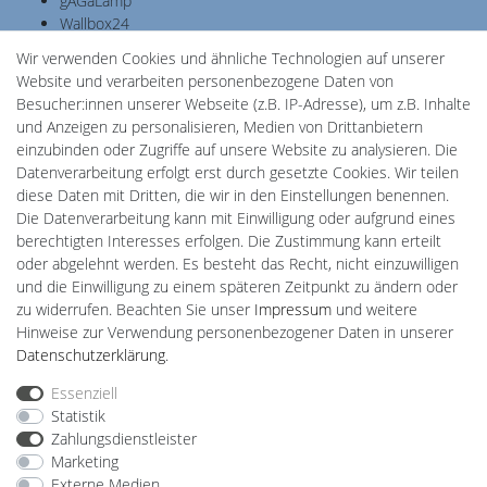
gAGaLamp
Wallbox24
Cardanlight-Shop
Wir verwenden Cookies und ähnliche Technologien auf unserer
Batteriespeicher
Website und verarbeiten personenbezogene Daten von
PlentiSolar
Besucher:innen unserer Webseite (z.B. IP-Adresse), um z.B. Inhalte
Gebrauchtlicht
und Anzeigen zu personalisieren, Medien von Drittanbietern
Ledkauf
einzubinden oder Zugriffe auf unsere Website zu analysieren. Die
DEYESOLAR
Datenverarbeitung erfolgt erst durch gesetzte Cookies. Wir teilen
Lightech Connect
diese Daten mit Dritten, die wir in den Einstellungen benennen.
CardanLight Europe
Die Datenverarbeitung kann mit Einwilligung oder aufgrund eines
FORTIMO LEDs
berechtigten Interesses erfolgen. Die Zustimmung kann erteilt
LED-RETROSHOP
oder abgelehnt werden. Es besteht das Recht, nicht einzuwilligen
MeinUSB
und die Einwilligung zu einem späteren Zeitpunkt zu ändern oder
zu widerrufen. Beachten Sie unser
Impressum
und weitere
Hinweise zur Verwendung personenbezogener Daten in unserer
Impressum
Daten­schutz­erklärung
AGB
Daten­schutz­erklärung
.
Essenziell
Statistik
Barrierefreiheitserklärung
Widerrufs­recht
Zahlungsdienstleister
Marketing
Externe Medien