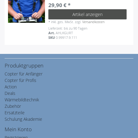
29,90 € *
Artikel anzeigen
*
inkl. ges. MwSt.
zzgl.
Versandkosten
Lieferzeit: bis zu 90 Tagen
Art.
AHLKGURT
SKU
0.99917.9.111
Produktgruppen
Copter für Anfänger
Copter für Profis
Action
Deals
Wärmebildtechnik
Zubehör
Ersatzteile
Schulung Akademie
Mein Konto
Registrieren