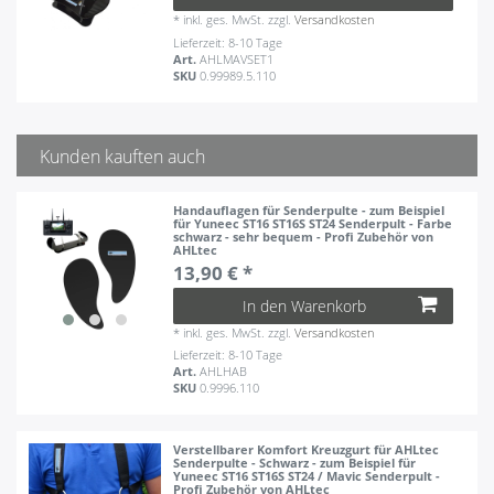
*
inkl. ges. MwSt.
zzgl.
Versandkosten
Lieferzeit: 8-10 Tage
Art.
AHLMAVSET1
SKU
0.99989.5.110
Kunden kauften auch
Handauflagen für Senderpulte - zum Beispiel
für Yuneec ST16 ST16S ST24 Senderpult - Farbe
schwarz - sehr bequem - Profi Zubehör von
AHLtec
13,90 € *
In den Warenkorb
*
inkl. ges. MwSt.
zzgl.
Versandkosten
Lieferzeit: 8-10 Tage
Art.
AHLHAB
SKU
0.9996.110
Verstellbarer Komfort Kreuzgurt für AHLtec
Senderpulte - Schwarz - zum Beispiel für
Yuneec ST16 ST16S ST24 / Mavic Senderpult -
Profi Zubehör von AHLtec