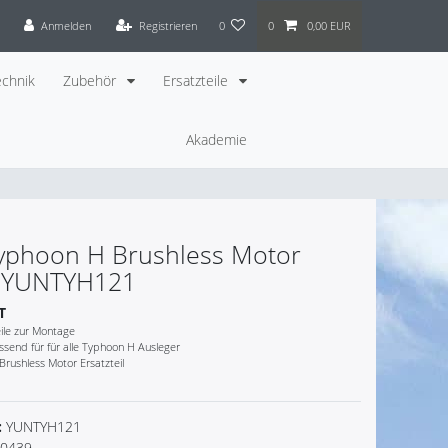
Anmelden
Registrieren
0
0
0,00 EUR
chnik
Zubehör
Ersatzteile
Akademie
yphoon H Brushless Motor
il YUNTYH121
T
ile zur Montage
send für für alle Typhoon H Ausleger
rushless Motor Ersatzteil
:
YUNTYH121
0439