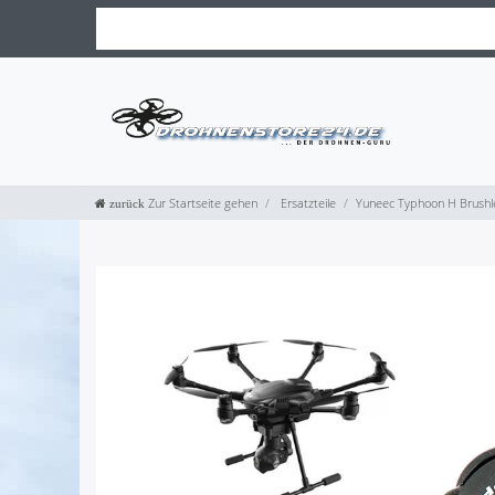
Zur Startseite gehen
Ersatzteile
Yuneec Typhoon H Brushl