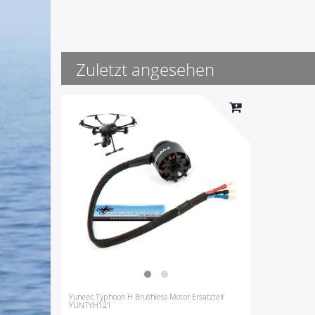
Zuletzt angesehen
Yuneec Typhoon H Brushless Motor Ersatzteil
YUNTYH121