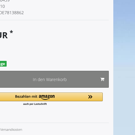
110
DE78138862
*
EUR
age
In den Warenkorb
Versandkosten