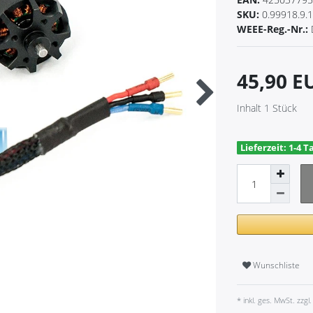
SKU:
0.99918.9.
WEEE-Reg.-Nr.:
45,90 
Inhalt
1
Stück
Lieferzeit: 1-4 T
Wunschliste
* inkl. ges. MwSt. zzgl.