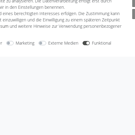
te zu analysieren. Die Datenverarbeitung erfolgt erst durch
 wir in den Einstellungen benennen.
nd eines berechtigten Interesses erfolgen. Die Zustimmung kann
t einzuwilligen und die Einwilligung zu einem späteren Zeitpunkt
ssum
und weitere Hinweise zur Verwendung personenbezogener
arten
Versandarten
er
Marketing
Externe Medien
Funktional
Sicherheit