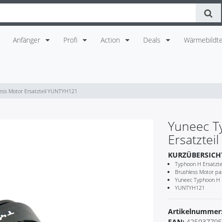
Anfänger
Profi
Action
Deals
Wärmebildte
ess Motor Ersatzteil YUNTYH121
Yuneec T
Ersatzte
KURZÜBERSICH
Typhoon H Ersatzte
Brushless Motor pas
Yuneec Typhoon H B
YUNTYH121
Artikelnummer
EAN:
425037795