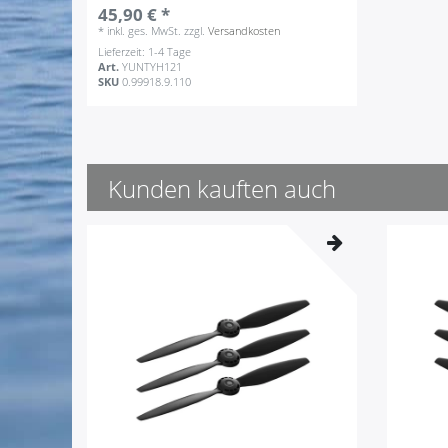
45,90 € *
*
inkl. ges. MwSt.
zzgl.
Versandkosten
Lieferzeit: 1-4 Tage
Art.
YUNTYH121
SKU
0.99918.9.110
Kunden kauften auch