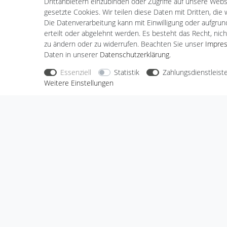
Drittanbietern einzubinden oder Zugriffe auf unsere Websi
Schulung Akademie
gesetzte Cookies. Wir teilen diese Daten mit Dritten, die
Die Datenverarbeitung kann mit Einwilligung oder aufgru
erteilt oder abgelehnt werden. Es besteht das Recht, nich
zu ändern oder zu widerrufen. Beachten Sie unser
Impre
Daten in unserer
Daten­schutz­erklärung
.
Nehmen Sie
Kontakt
mit uns auf
Zahlungs
Essenziell
Statistik
Zahlungsdienstleist
Weitere Einstellungen
Halogenkauf LIGHTECH GmbH
Schlehenweg 4
29690 Schwarmstedt
Deutschland
Wir sind gerne für Sie da.
Haben Sie Fragen oder möchten Sie uns
etwas mitteilen, dann nutzen Sie bitte
unser Kontaktformular.
Zum Kontaktformular