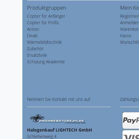
Produktgruppen
Mein K
Copter für Anfänger
Registrie
Copter für Profis
Anmelde
Action
Warenkor
Deals
Kasse
Wärmebildtechnik
Wunschli
Zubehör
Ersatzteile
Schulung Akademie
Nehmen Sie
Kontakt
mit uns auf
Zahlungs
Halogenkauf LIGHTECH GmbH
Schlehenweg 4