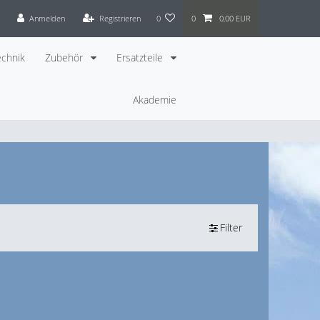
Anmelden
Registrieren
0
0
0,00 EUR
chnik
Zubehör
Ersatzteile
Akademie
Filter