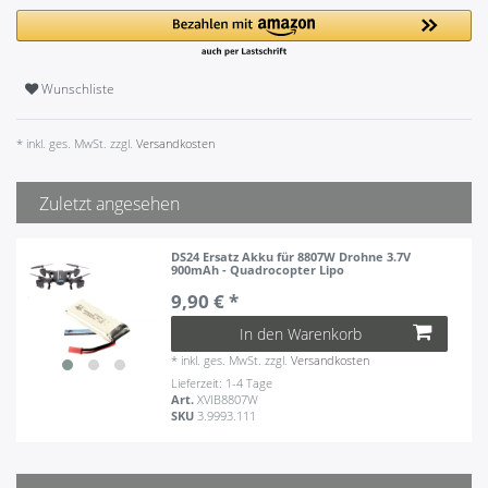
Wunschliste
* inkl. ges. MwSt. zzgl.
Versandkosten
Zuletzt angesehen
DS24 Ersatz Akku für 8807W Drohne 3.7V
900mAh - Quadrocopter Lipo
9,90 € *
In den Warenkorb
*
inkl. ges. MwSt.
zzgl.
Versandkosten
Lieferzeit: 1-4 Tage
Art.
XVIB8807W
SKU
3.9993.111