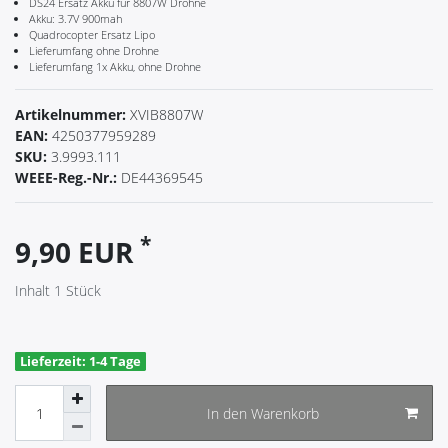
DS24 Ersatz Akku für 8807W Drohne
Akku: 3.7V 900mah
Quadrocopter Ersatz Lipo
Lieferumfang ohne Drohne
Lieferumfang 1x Akku, ohne Drohne
Artikelnummer:
XVIB8807W
EAN:
4250377959289
SKU:
3.9993.111
WEEE-Reg.-Nr.:
DE44369545
*
9,90 EUR
Inhalt
1
Stück
Lieferzeit: 1-4 Tage
In den Warenkorb