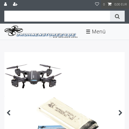
0
0,00 EUR
☰