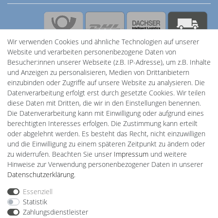
Sicherheit
Wir verwenden Cookies und ähnliche Technologien auf unserer
Website und verarbeiten personenbezogene Daten von
Besucher:innen unserer Webseite (z.B. IP-Adresse), um z.B. Inhalte
und Anzeigen zu personalisieren, Medien von Drittanbietern
einzubinden oder Zugriffe auf unsere Website zu analysieren. Die
Datenverarbeitung erfolgt erst durch gesetzte Cookies. Wir teilen
diese Daten mit Dritten, die wir in den Einstellungen benennen.
Powered by
Die Datenverarbeitung kann mit Einwilligung oder aufgrund eines
berechtigten Interesses erfolgen. Die Zustimmung kann erteilt
Plentino-Shop
oder abgelehnt werden. Es besteht das Recht, nicht einzuwilligen
gAGaLamp
und die Einwilligung zu einem späteren Zeitpunkt zu ändern oder
Wallbox24
zu widerrufen. Beachten Sie unser
Impressum
und weitere
Cardanlight-Shop
Hinweise zur Verwendung personenbezogener Daten in unserer
Batteriespeicher
Daten­schutz­erklärung
.
PlentiSolar
Gebrauchtlicht
Essenziell
Ledkauf
Statistik
DEYESOLAR
Zahlungsdienstleister