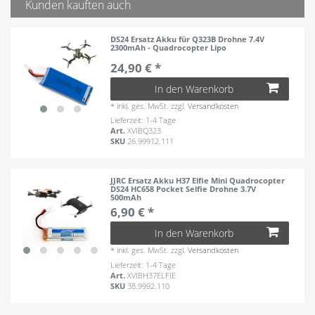
Kunden kauften auch
DS24 Ersatz Akku für Q323B Drohne 7.4V
2300mAh - Quadrocopter Lipo
24,90 € *
In den Warenkorb
*
inkl. ges. MwSt.
zzgl.
Versandkosten
Lieferzeit: 1-4 Tage
Art.
XVIBQ323
SKU
26.99912.111
JJRC Ersatz Akku H37 Elfie Mini Quadrocopter
DS24 HC658 Pocket Selfie Drohne 3.7V
500mAh
6,90 € *
In den Warenkorb
*
inkl. ges. MwSt.
zzgl.
Versandkosten
Lieferzeit: 1-4 Tage
Art.
XVIBH37ELFIE
SKU
38.9992.110