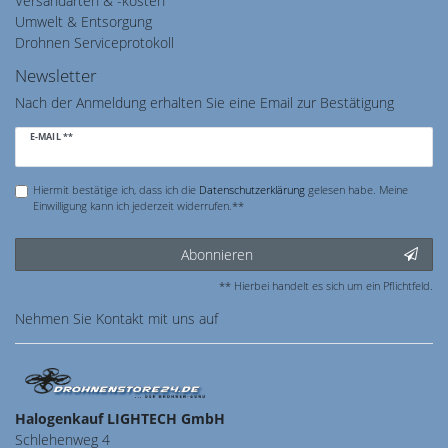
Versandarten & -kosten
Umwelt & Entsorgung
Drohnen Serviceprotokoll
Newsletter
Nach der Anmeldung erhalten Sie eine Email zur Bestätigung
Newsletter
E-MAIL **
Honig
Hiermit bestätige ich, dass ich die
Daten­schutz­erklärung
gelesen habe. Meine
Einwilligung kann ich jederzeit widerrufen.**
Abonnieren
** Hierbei handelt es sich um ein Pflichtfeld.
Nehmen Sie
Kontakt
mit uns auf
Halogenkauf LIGHTECH GmbH
Schlehenweg 4