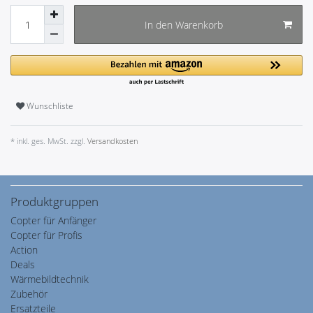
In den Warenkorb
Wunschliste
* inkl. ges. MwSt. zzgl.
Versandkosten
Produktgruppen
Copter für Anfänger
Copter für Profis
Action
Deals
Wärmebildtechnik
Zubehör
Ersatzteile