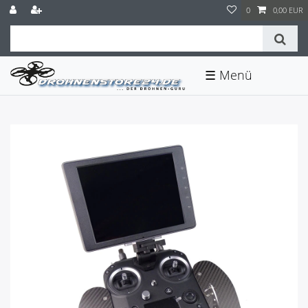
0
0,00 EUR
☰