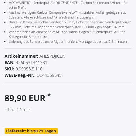
HOCHWERTIG - Senderpult für DJI CENDENCE - Carbon Edition von AHLtec - für
echte Profis
Aus hochwertigem Carbon Compositwerkstoff mit stabilen Aufhängebügeln aus
Edelstahl. Alle Anschlüsse und Akkufach sind frei zugänglich.
Breite: 250 mm, Tiefe ohne Sender: 160 mm, Höhe mit Standard Senderpultbügel:
127 mm, Höhe mit klappbaren Senderpultbügel: 157 mm / geklappt: 102 mm
Wir empfehlen als Zubehör die: AHLtec Handauflagen für Senderpulte, AHLtec
Kreuzgurt für Senderpulte
Lieferung des Senderpultes erfolgt unmontiert, Montage dauert ca. 2-3 minuten.
Artikelnummer:
AHLSPDJICEN
EAN:
4260531341331
SKU:
0.99958.5.110
WEEE-Reg.-Nr.:
DE44369545
*
89,90 EUR
Inhalt
1
Stück
Lieferzeit: bis zu 21 Tagen