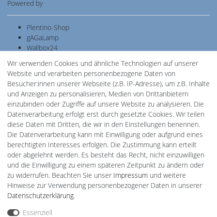
Powered by
Plentino-Shop
gAGaLamp
Wallbox24
Cardanlight-Shop
Wir verwenden Cookies und ähnliche Technologien auf unserer
Batteriespeicher
Website und verarbeiten personenbezogene Daten von
PlentiSolar
Besucher:innen unserer Webseite (z.B. IP-Adresse), um z.B. Inhalte
Gebrauchtlicht
und Anzeigen zu personalisieren, Medien von Drittanbietern
Ledkauf
einzubinden oder Zugriffe auf unsere Website zu analysieren. Die
DEYESOLAR
Datenverarbeitung erfolgt erst durch gesetzte Cookies. Wir teilen
Lightech Connect
diese Daten mit Dritten, die wir in den Einstellungen benennen.
CardanLight Europe
Die Datenverarbeitung kann mit Einwilligung oder aufgrund eines
FORTIMO LEDs
berechtigten Interesses erfolgen. Die Zustimmung kann erteilt
LED-RETROSHOP
oder abgelehnt werden. Es besteht das Recht, nicht einzuwilligen
MeinUSB
und die Einwilligung zu einem späteren Zeitpunkt zu ändern oder
zu widerrufen. Beachten Sie unser
Impressum
und weitere
Hinweise zur Verwendung personenbezogener Daten in unserer
Impressum
Daten­schutz­erklärung
AGB
Daten­schutz­erklärung
.
Essenziell