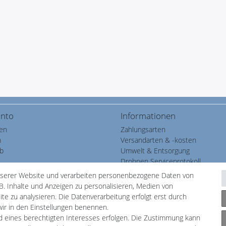
onto
Informationen
ren
Zahlungsarten
n
Versandarten & -kosten
b
Umwelt & Entsorgung
Drohnen Serviceprotokoll
ste
nserer Website und verarbeiten personenbezogene Daten von
B. Inhalte und Anzeigen zu personalisieren, Medien von
te zu analysieren. Die Datenverarbeitung erfolgt erst durch
 wir in den Einstellungen benennen.
nd eines berechtigten Interesses erfolgen. Die Zustimmung kann