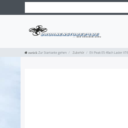
Zur Startseite gehen
Zubehör
EV-Peak E5 4fach Lader X