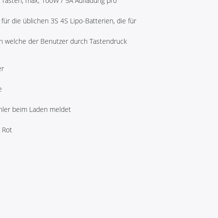
d Tasten, max, 100W / 5A Aufladung pro
für die üblichen 3S 4S Lipo-Batterien, die für
en welche der Benutzer durch Tastendruck
er
e
Fehler beim Laden meldet
 Rot