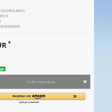
:
DS24E5LADEG
8510
1
DE44369545
*
EUR
age
In den Warenkorb