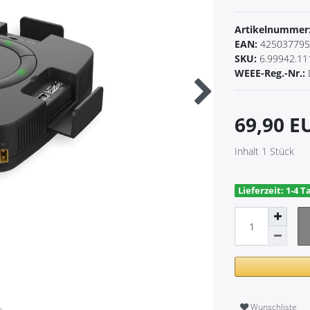
Artikelnummer
EAN:
425037795
SKU:
6.99942.11
WEEE-Reg.-Nr.:
69,90 
Inhalt
1
Stück
Lieferzeit: 1-4 T
Wunschliste