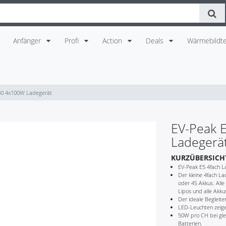
Anfänger
Profi
Action
Deals
Wärmebildte
T60 4x100W Ladegerät
EV-Peak 
Ladegerä
KURZÜBERSICH
EV-Peak E5 4fach L
Der kleine 4fach L
oder 4S Akkus. Alle
Lipos und alle Akku
Der ideale Begleite
LED-Leuchten zeig
50W pro CH bei gle
Batterien.