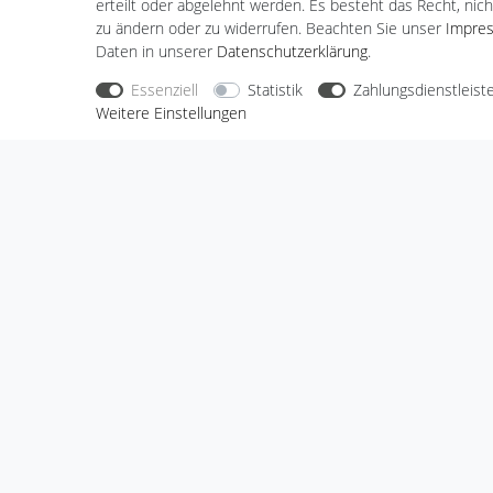
erteilt oder abgelehnt werden. Es besteht das Recht, nich
zu ändern oder zu widerrufen. Beachten Sie unser
Impre
Daten in unserer
Daten­schutz­erklärung
.
Nehmen Sie
Kontakt
mit uns auf
Zahlungs
Essenziell
Statistik
Zahlungsdienstleist
Weitere Einstellungen
Halogenkauf LIGHTECH GmbH
Schlehenweg 4
29690 Schwarmstedt
Deutschland
Wir sind gerne für Sie da.
Haben Sie Fragen oder möchten Sie uns
etwas mitteilen, dann nutzen Sie bitte
unser Kontaktformular.
Zum Kontaktformular