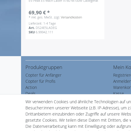
EV-Peak E5 4fach Lader XT60 4x100W Ladegerät
69,90 € *
*
inkl. ges. MwSt.
zzgl.
Versandkosten
Lieferzeit: 1-4 Tage
Art.
DS24E5LADEG
SKU
6.99942.111
Produktgruppen
Mein K
Copter für Anfänger
Registrie
Copter für Profis
Anmelde
Action
Warenkor
Deals
Kasse
Wärmebildtechnik
Wunschli
Wir verwenden Cookies und ähnliche Technologien auf u
Zubehör
Besucher:innen unserer Webseite (z.B. IP-Adresse), um z.
Ersatzteile
Drittanbietern einzubinden oder Zugriffe auf unsere Websi
Schulung Akademie
gesetzte Cookies. Wir teilen diese Daten mit Dritten, die
Die Datenverarbeitung kann mit Einwilligung oder aufgru