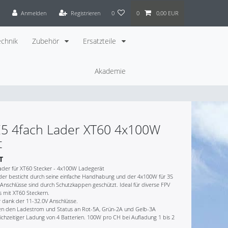
Anmelden
Registrieren
0
0
0,00 EUR
chnik
Zubehör
Ersatzteile
Akademie
E5 4fach Lader XT60 4x100W
t
T
ader für XT60 Stecker - 4x100W Ladegerät
ader besticht durch seine einfache Handhabung und der 4x100W für 3S
 Anschlüsse sind durch Schutzkappen geschützt. Ideal für diverse FPV
s mit XT60 Steckern.
r dank der 11-32.0V Anschlüsse.
en den Ladestrom und Status an Rot-5A, Grün-2A und Gelb-3A
ichzeitiger Ladung von 4 Batterien. 100W pro CH bei Aufladung 1 bis 2