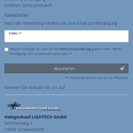
Drohnen Serviceprotokoll
Newsletter
Nach der Anmeldung erhalten Sie eine Email zur Bestätigung
Newsletter
E-MAIL **
Honig
Hiermit bestätige ich, dass ich die
Daten­schutz­erklärung
gelesen habe. Meine
Einwilligung kann ich jederzeit widerrufen.**
Abonnieren
** Hierbei handelt es sich um ein Pflichtfeld.
Nehmen Sie
Kontakt
mit uns auf
Halogenkauf LIGHTECH GmbH
Schlehenweg 4
29690 Schwarmstedt