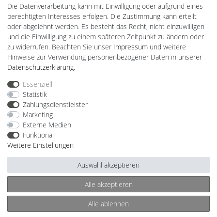
CardanLight Europe
Die Datenverarbeitung kann mit Einwilligung oder aufgrund eines
FORTIMO LEDs
berechtigten Interesses erfolgen. Die Zustimmung kann erteilt
LED-RETROSHOP
oder abgelehnt werden. Es besteht das Recht, nicht einzuwilligen
MeinUSB
und die Einwilligung zu einem späteren Zeitpunkt zu ändern oder
zu widerrufen. Beachten Sie unser
Impressum
und weitere
Hinweise zur Verwendung personenbezogener Daten in unserer
Impressum
Daten­schutz­erklärung
AGB
Daten­schutz­erklärung
.
Essenziell
Statistik
Barrierefreiheitserklärung
Widerrufs­recht
Zahlungsdienstleister
Marketing
Externe Medien
Kontakt
Vertrag widerrufen
Funktional
Weitere Einstellungen
Auswahl akzeptieren
© Copyright 2026 | Alle Rechte vorbehalten.
Alle akzeptieren
Alle ablehnen