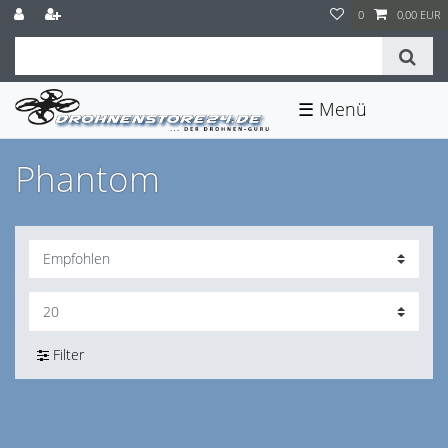
0
0,00 EUR
☰
Phantom
Filter