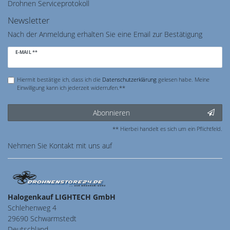
Drohnen Serviceprotokoll
Newsletter
Nach der Anmeldung erhalten Sie eine Email zur Bestätigung
Newsletter
E-MAIL **
Honig
Hiermit bestätige ich, dass ich die
Daten­schutz­erklärung
gelesen habe. Meine
Einwilligung kann ich jederzeit widerrufen.**
Abonnieren
** Hierbei handelt es sich um ein Pflichtfeld.
Nehmen Sie
Kontakt
mit uns auf
Halogenkauf LIGHTECH GmbH
Schlehenweg 4
29690 Schwarmstedt
Deutschland