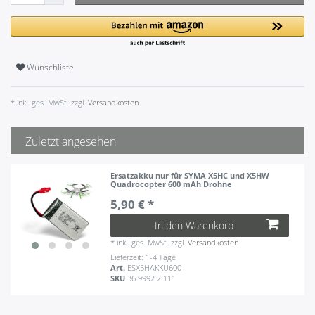
Wunschliste
* inkl. ges. MwSt. zzgl.
Versandkosten
Zuletzt angesehen
Ersatzakku nur für SYMA X5HC und X5HW
Quadrocopter 600 mAh Drohne
5,90 € *
In den Warenkorb
*
inkl. ges. MwSt.
zzgl.
Versandkosten
Lieferzeit: 1-4 Tage
Art.
ESX5HAKKU600
SKU
36.9992.2.111