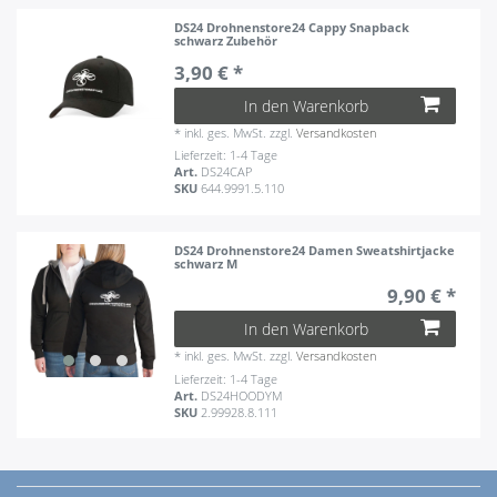
DS24 Drohnenstore24 Cappy Snapback
schwarz Zubehör
3,90 € *
In den Warenkorb
*
inkl. ges. MwSt.
zzgl.
Versandkosten
Lieferzeit: 1-4 Tage
Art.
DS24CAP
SKU
644.9991.5.110
DS24 Drohnenstore24 Damen Sweatshirtjacke
schwarz M
9,90 € *
In den Warenkorb
*
inkl. ges. MwSt.
zzgl.
Versandkosten
Lieferzeit: 1-4 Tage
Art.
DS24HOODYM
SKU
2.99928.8.111