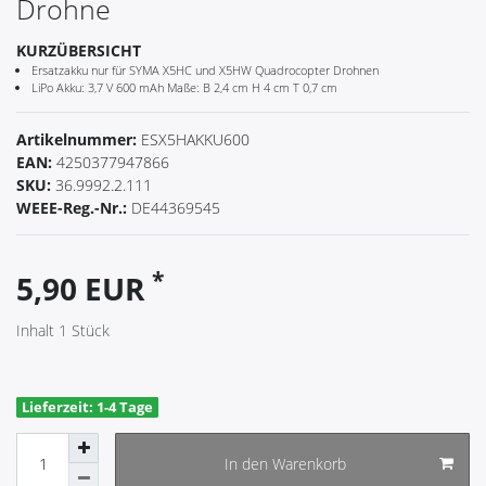
Drohne
KURZÜBERSICHT
Ersatzakku nur für SYMA X5HC und X5HW Quadrocopter Drohnen
LiPo Akku: 3,7 V 600 mAh Maße: B 2,4 cm H 4 cm T 0,7 cm
Artikelnummer:
ESX5HAKKU600
EAN:
4250377947866
SKU:
36.9992.2.111
WEEE-Reg.-Nr.:
DE44369545
*
5,90 EUR
Inhalt
1
Stück
Lieferzeit: 1-4 Tage
In den Warenkorb