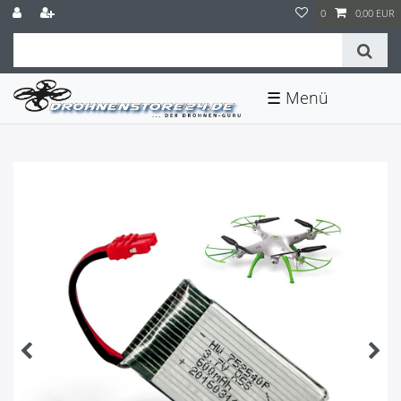
0
0,00 EUR
☰