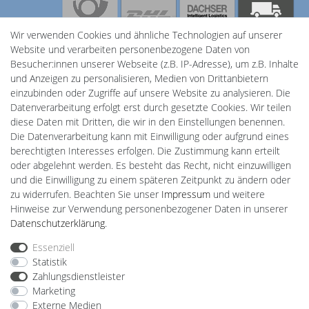
Sicherheit
Wir verwenden Cookies und ähnliche Technologien auf unserer
Website und verarbeiten personenbezogene Daten von
Besucher:innen unserer Webseite (z.B. IP-Adresse), um z.B. Inhalte
und Anzeigen zu personalisieren, Medien von Drittanbietern
einzubinden oder Zugriffe auf unsere Website zu analysieren. Die
Datenverarbeitung erfolgt erst durch gesetzte Cookies. Wir teilen
diese Daten mit Dritten, die wir in den Einstellungen benennen.
Powered by
Die Datenverarbeitung kann mit Einwilligung oder aufgrund eines
berechtigten Interesses erfolgen. Die Zustimmung kann erteilt
Plentino-Shop
oder abgelehnt werden. Es besteht das Recht, nicht einzuwilligen
gAGaLamp
und die Einwilligung zu einem späteren Zeitpunkt zu ändern oder
Wallbox24
zu widerrufen. Beachten Sie unser
Impressum
und weitere
Cardanlight-Shop
Hinweise zur Verwendung personenbezogener Daten in unserer
Batteriespeicher
Daten­schutz­erklärung
.
PlentiSolar
Gebrauchtlicht
Essenziell
Ledkauf
Statistik
DEYESOLAR
Zahlungsdienstleister
Lightech Connect
Marketing
CardanLight Europe
Externe Medien