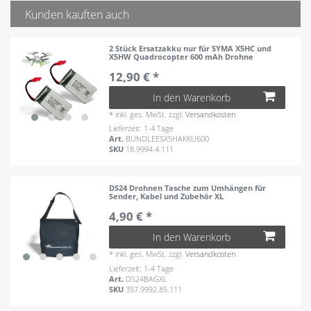
Kunden kauften auch
2 Stück Ersatzakku nur für SYMA X5HC und
X5HW Quadrocopter 600 mAh Drohne
12,90 € *
In den Warenkorb
*
inkl. ges. MwSt.
zzgl.
Versandkosten
Lieferzeit: 1-4 Tage
Art.
BUNDLEESX5HAKKU600
SKU
18.9994.4.111
DS24 Drohnen Tasche zum Umhängen für
Sender, Kabel und Zubehör XL
4,90 € *
In den Warenkorb
*
inkl. ges. MwSt.
zzgl.
Versandkosten
Lieferzeit: 1-4 Tage
Art.
DS24BAGXL
SKU
357.9992.85.111