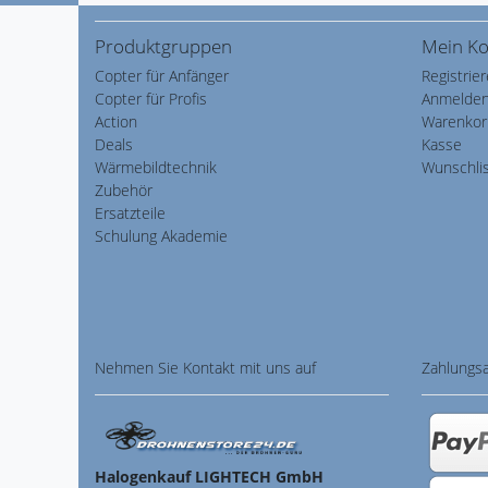
Produktgruppen
Mein K
Copter für Anfänger
Registrie
Copter für Profis
Anmelde
Action
Warenkor
Deals
Kasse
Wärmebildtechnik
Wunschli
Zubehör
Ersatzteile
Schulung Akademie
Nehmen Sie
Kontakt
mit uns auf
Zahlungs
Halogenkauf LIGHTECH GmbH