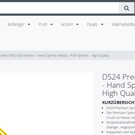
Anfänger
Profi
Action
Deals
Wärmebildte
ner TRIO Gold Nieten - Hand Spinner Metall - Profi Spinner - High Quality
DS24 Pre
- Hand Sp
High Qual
KURZÜBERSICH
DS24 Premium Spinne
Der Premium Spinner 
Couch zu Hause, od
Konzentrationsförd
Zwänge-, Angstpati
Auspacken und Spin