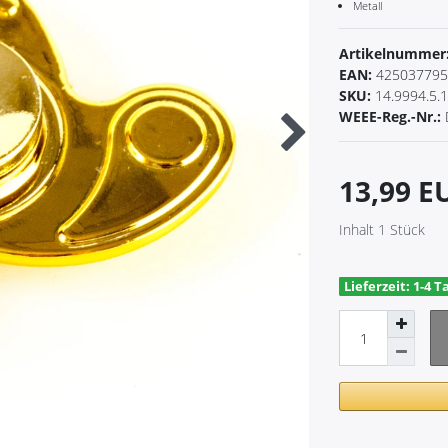
Metall
Artikelnummer
EAN:
425037795
SKU:
14.9994.5.
WEEE-Reg.-Nr.:
13,99 
Inhalt
1
Stück
Lieferzeit: 1-4 T