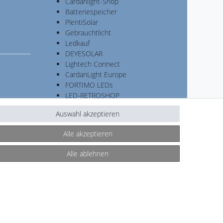
Cardanlight-Shop
Batteriespeicher
PlentiSolar
Gebrauchtlicht
Ledkauf
DEYESOLAR
Lightech Connect
CardanLight Europe
FORTIMO LEDs
LED-RETROSHOP
MeinUSB
Auswahl akzeptieren
Alle akzeptieren
Kontakt
ertrag widerrufen
Alle ablehnen