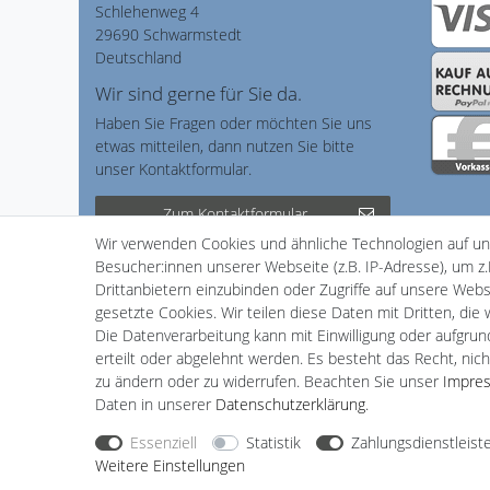
Schlehenweg 4
29690 Schwarmstedt
Deutschland
Wir sind gerne für Sie da.
Haben Sie Fragen oder möchten Sie uns
etwas mitteilen, dann nutzen Sie bitte
unser Kontaktformular.
Zum Kontaktformular
Wir verwenden Cookies und ähnliche Technologien auf u
Besucher:innen unserer Webseite (z.B. IP-Adresse), um z.
Drittanbietern einzubinden oder Zugriffe auf unsere Websi
gesetzte Cookies. Wir teilen diese Daten mit Dritten, die
Impressum
Daten­schutz­er
Die Datenverarbeitung kann mit Einwilligung oder aufgru
erteilt oder abgelehnt werden. Es besteht das Recht, nich
zu ändern oder zu widerrufen. Beachten Sie unser
Impre
Daten in unserer
Daten­schutz­erklärung
.
Essenziell
Statistik
Zahlungsdienstleist
Weitere Einstellungen