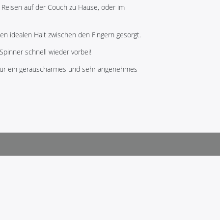
uf Reisen auf der Couch zu Hause, oder im
den idealen Halt zwischen den Fingern gesorgt.
Spinner schnell wieder vorbei!
t für ein geräuscharmes und sehr angenehmes