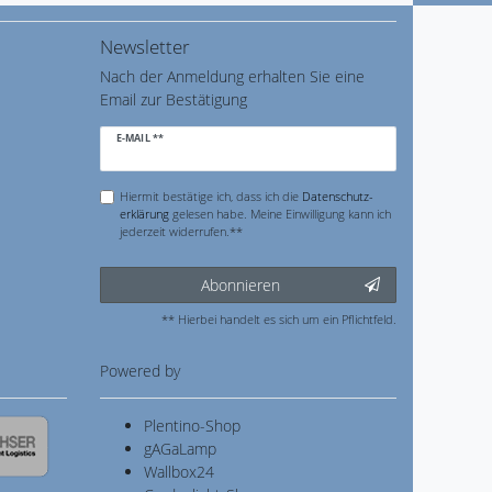
Newsletter
Nach der Anmeldung erhalten Sie eine
Email zur Bestätigung
Newsletter
E-MAIL **
Honig
Hiermit bestätige ich, dass ich die
Daten­schutz­
erklärung
gelesen habe. Meine Einwilligung kann ich
jederzeit widerrufen.**
Abonnieren
** Hierbei handelt es sich um ein Pflichtfeld.
Powered by
Plentino-Shop
gAGaLamp
Wallbox24