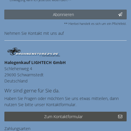
Abonnieren
** Hierbei handelt es sich um ein Pflichtfeld.
Nehmen Sie
Kontakt
mit uns auf
Halogenkauf LIGHTECH GmbH
Schlehenweg 4
29690 Schwarmstedt
Deutschland
Wir sind gerne für Sie da.
Haben Sie Fragen oder möchten Sie uns etwas mitteilen, dann
nutzen Sie bitte unser Kontaktformular.
Zum Kontaktformular
Zahlungsarten