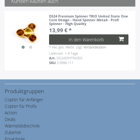
Kunden kauften auch
DS24 Premium Spinner TRIO United State One
Cent Design - Hand Spinner Metall - Profi
Spinner - High Quality
13,99 € *
In den Warenkorb
*
inkl. ges. MwSt.
zzgl.
Versandkosten
Lieferzeit: 1-4 Tage
Art.
DS24SPHTRIO03
SKU
3.9996.111
Produktgruppen
Copter für Anfänger
Copter für Profis
Action
Deals
Wärmebildtechnik
Zubehör
Ersatzteile