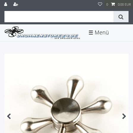
0
0,00 EUR
☰