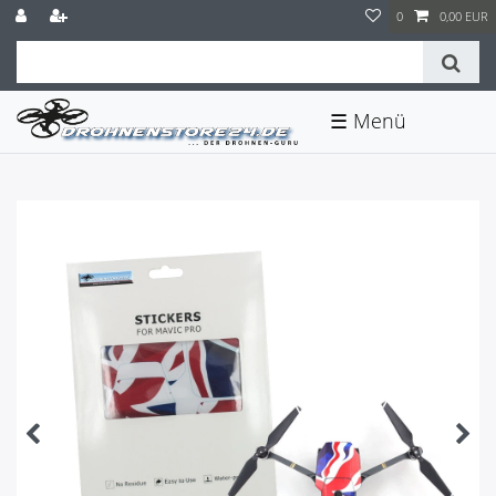
0
0,00 EUR
☰