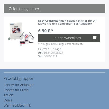
Zuletzt angesehen
DS24 Großbritannien Flaggen Sticker für DJI
Mavic Pro und Controller - 3M Aufkleber
6,90 € *
In den Warenkorb
*
inkl. ges. MwSt.
zzgl.
Versandkosten
Lieferzeit: 1-4 Tage
Art.
DS24MVTZ3303
SKU
3.9995.111
Produktgruppen
Copter für Anfänger
Copter für Profis
Action
Deals
Wärmebildtechnik