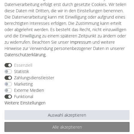
Datenverarbeitung erfolgt erst durch gesetzte Cookies. Wir teilen
diese Daten mit Dritten, die wir in den Einstellungen benennen.
Powered by
Die Datenverarbeitung kann mit Einwilligung oder aufgrund eines
berechtigten Interesses erfolgen. Die Zustimmung kann erteilt
Plentino-Shop
oder abgelehnt werden. Es besteht das Recht, nicht einzuwilligen
gAGaLamp
und die Einwilligung zu einem späteren Zeitpunkt zu ändern oder
Wallbox24
zu widerrufen. Beachten Sie unser
Impressum
und weitere
Cardanlight-Shop
Hinweise zur Verwendung personenbezogener Daten in unserer
Batteriespeicher
Daten­schutz­erklärung
.
PlentiSolar
Gebrauchtlicht
Essenziell
Ledkauf
Statistik
DEYESOLAR
Zahlungsdienstleister
Lightech Connect
Marketing
CardanLight Europe
Externe Medien
FORTIMO LEDs
Funktional
LED-RETROSHOP
Weitere Einstellungen
MeinUSB
Auswahl akzeptieren
Alle akzeptieren
Impressum
Daten­schutz­erklärung
AGB