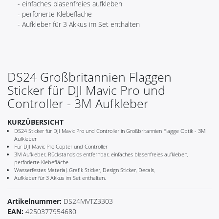
- einfaches blasenfreies aufkleben
- perforierte Klebefläche
- Aufkleber für 3 Akkus im Set enthalten
DS24 Großbritannien Flaggen
Sticker für DJI Mavic Pro und
Controller - 3M Aufkleber
KURZÜBERSICHT
DS24 Sticker für DJI Mavic Pro und Controller in Großbritannien Flagge Optik - 3M
Aufkleber
Für DJI Mavic Pro Copter und Controller
3M Aufkleber, Rückstandslos entfernbar, einfaches blasenfreies aufkleben,
perforierte Klebefläche
Wasserfestes Material, Grafik Sticker, Design Sticker, Decals,
Aufkleber für 3 Akkus im Set enthalten.
Artikelnummer:
DS24MVTZ3303
EAN:
4250377954680