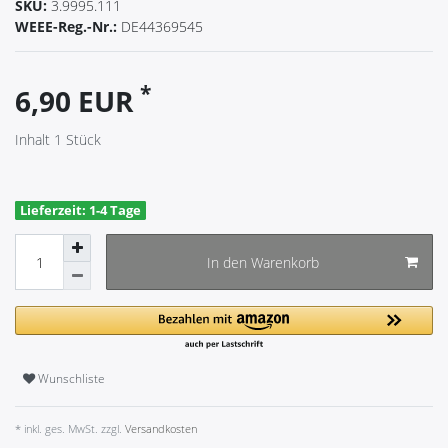
SKU:
3.9995.111
WEEE-Reg.-Nr.:
DE44369545
*
6,90 EUR
Inhalt
1
Stück
Lieferzeit: 1-4 Tage
In den Warenkorb
Wunschliste
* inkl. ges. MwSt. zzgl.
Versandkosten