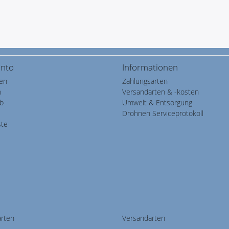
onto
Informationen
ren
Zahlungsarten
n
Versandarten & -kosten
b
Umwelt & Entsorgung
Drohnen Serviceprotokoll
ste
arten
Versandarten