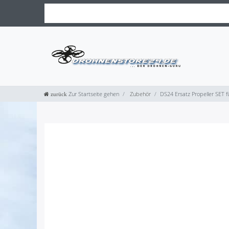
Zur Startseite gehen
Zubehör
DS24 Ersatz Propeller SET 