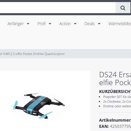
Anfänger
Profi
Action
Deals
Wärmebildte
für H4812 S-elfie Pocket Drohne Quadrocopter
DS24 Ersa
elfie Po
KURZÜBERSICH
Propeller SET für d
2x Clockwise, 2x Co
Drohne oder weitere
Artikelnummer
EAN:
425037795