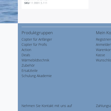
SKU
11.9991.5.111
Produktgruppen
Mein K
Copter für Anfänger
Registrie
Copter für Profis
Anmelde
Action
Warenkor
Deals
Kasse
Wärmebildtechnik
Wunschli
Zubehör
Ersatzteile
Schulung Akademie
Nehmen Sie
Kontakt
mit uns auf
Zahlungs