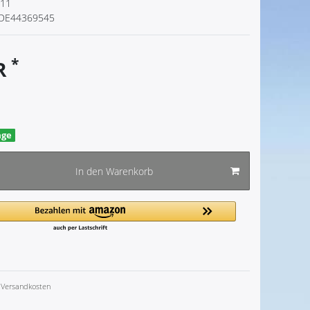
111
DE44369545
*
UR
age
In den Warenkorb
Versandkosten