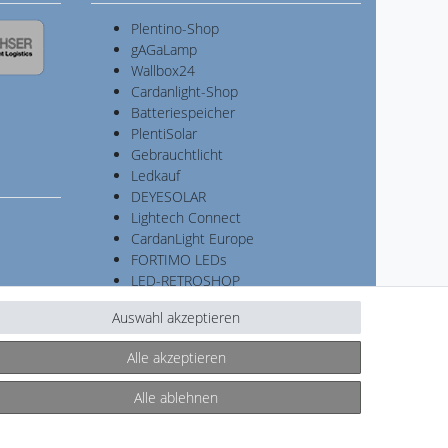
Plentino-Shop
gAGaLamp
Wallbox24
Cardanlight-Shop
Batteriespeicher
PlentiSolar
Gebrauchtlicht
Ledkauf
DEYESOLAR
Lightech Connect
CardanLight Europe
FORTIMO LEDs
LED-RETROSHOP
MeinUSB
Auswahl akzeptieren
Alle akzeptieren
Kontakt
ertrag widerrufen
Alle ablehnen