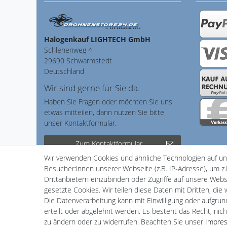
Halogenkauf LIGHTECH GmbH
Schlehenweg 4
29690 Schwarmstedt
Deutschland
Wir sind gerne für Sie da.
Haben Sie Fragen oder möchten Sie uns
etwas mitteilen, dann nutzen Sie bitte
unser Kontaktformular.
Zum Kontaktformular
Wir verwenden Cookies und ähnliche Technologien auf u
Besucher:innen unserer Webseite (z.B. IP-Adresse), um z.
Drittanbietern einzubinden oder Zugriffe auf unsere Websi
gesetzte Cookies. Wir teilen diese Daten mit Dritten, die
Impressum
Daten­schutz­er
Die Datenverarbeitung kann mit Einwilligung oder aufgru
erteilt oder abgelehnt werden. Es besteht das Recht, nich
zu ändern oder zu widerrufen. Beachten Sie unser
Impre