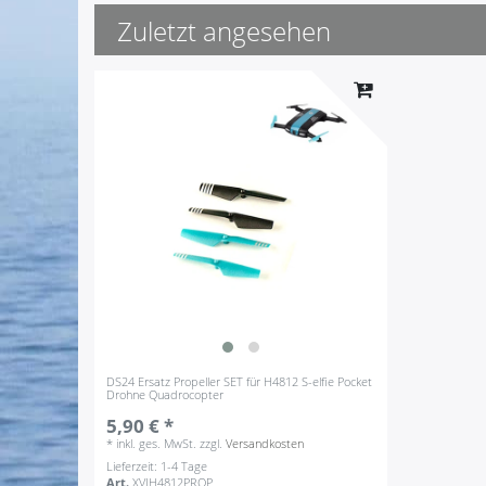
Zuletzt angesehen
DS24 Ersatz Propeller SET für H4812 S-elfie Pocket
Drohne Quadrocopter
5,90 € *
*
inkl. ges. MwSt.
zzgl.
Versandkosten
Lieferzeit: 1-4 Tage
Art.
XVIH4812PROP