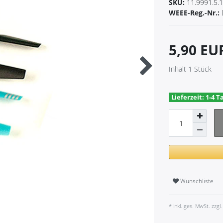
SKU:
11.9991.5.
WEEE-Reg.-Nr.:
5,90 E
Inhalt
1
Stück
Lieferzeit: 1-4 T
Wunschliste
* inkl. ges. MwSt. zzgl.