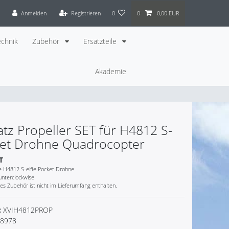
Anmelden
Registrieren
0
0
0,00 EUR
chnik
Zubehör
Ersatzteile
Akademie
tz Propeller SET für H4812 S-
cket Drohne Quadrocopter
T
ie H4812 S-elfie Pocket Drohne
unterclockwise
s Zubehör ist nicht im Lieferumfang enthalten.
:
XVIH4812PROP
8978