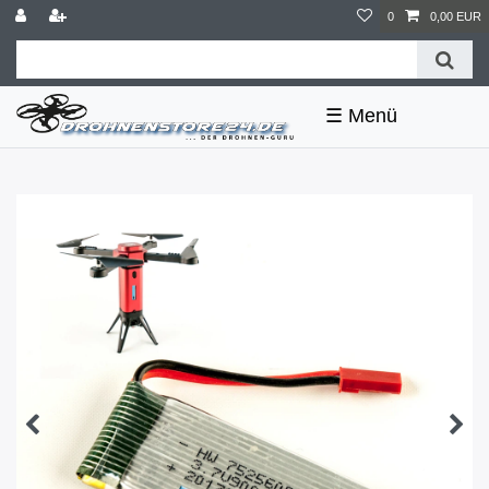
0
0,00 EUR
☰