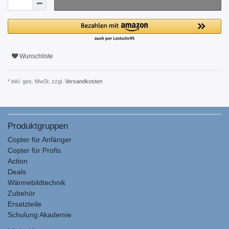
Wunschliste
* inkl. ges. MwSt. zzgl.
Versandkosten
Produktgruppen
Copter für Anfänger
Copter für Profis
Action
Deals
Wärmebildtechnik
Zubehör
Ersatzteile
Schulung Akademie