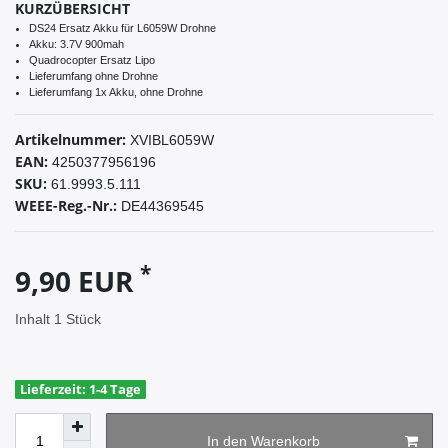
KURZÜBERSICHT
DS24 Ersatz Akku für L6059W Drohne
Akku: 3.7V 900mah
Quadrocopter Ersatz Lipo
Lieferumfang ohne Drohne
Lieferumfang 1x Akku, ohne Drohne
Artikelnummer:
XVIBL6059W
EAN:
4250377956196
SKU:
61.9993.5.111
WEEE-Reg.-Nr.:
DE44369545
*
9,90 EUR
Inhalt
1
Stück
Lieferzeit: 1-4 Tage
In den Warenkorb