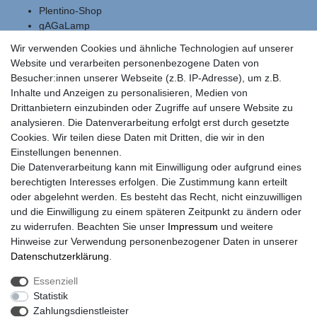
Plentino-Shop
gAGaLamp
Wallbox24
Wir verwenden Cookies und ähnliche Technologien auf unserer
Cardanlight-Shop
Website und verarbeiten personenbezogene Daten von
Batteriespeicher
Besucher:innen unserer Webseite (z.B. IP-Adresse), um z.B.
PlentiSolar
Inhalte und Anzeigen zu personalisieren, Medien von
Gebrauchtlicht
Drittanbietern einzubinden oder Zugriffe auf unsere Website zu
Ledkauf
analysieren. Die Datenverarbeitung erfolgt erst durch gesetzte
DEYESOLAR
Cookies. Wir teilen diese Daten mit Dritten, die wir in den
Lightech Connect
Einstellungen benennen.
CardanLight Europe
Die Datenverarbeitung kann mit Einwilligung oder aufgrund eines
FORTIMO LEDs
berechtigten Interesses erfolgen. Die Zustimmung kann erteilt
LED-RETROSHOP
oder abgelehnt werden. Es besteht das Recht, nicht einzuwilligen
MeinUSB
und die Einwilligung zu einem späteren Zeitpunkt zu ändern oder
zu widerrufen. Beachten Sie unser
Impressum
und weitere
Hinweise zur Verwendung personenbezogener Daten in unserer
Impressum
Daten­schutz­erklärung
AGB
Daten­schutz­erklärung
.
Essenziell
Statistik
Barrierefreiheitserklärung
Widerrufs­recht
Zahlungsdienstleister