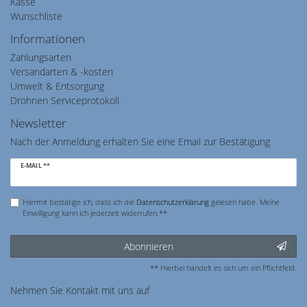
Kasse
Wunschliste
Informationen
Zahlungsarten
Versandarten & -kosten
Umwelt & Entsorgung
Drohnen Serviceprotokoll
Newsletter
Nach der Anmeldung erhalten Sie eine Email zur Bestätigung
Newsletter
E-MAIL **
Honig
Hiermit bestätige ich, dass ich die
Daten­schutz­erklärung
gelesen habe. Meine
Einwilligung kann ich jederzeit widerrufen.**
Abonnieren
** Hierbei handelt es sich um ein Pflichtfeld.
Nehmen Sie
Kontakt
mit uns auf