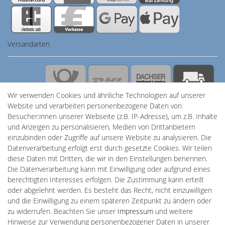
Versandarten
Sicherheit
Wir verwenden Cookies und ähnliche Technologien auf unserer
Website und verarbeiten personenbezogene Daten von
Besucher:innen unserer Webseite (z.B. IP-Adresse), um z.B. Inhalte
und Anzeigen zu personalisieren, Medien von Drittanbietern
einzubinden oder Zugriffe auf unsere Website zu analysieren. Die
Datenverarbeitung erfolgt erst durch gesetzte Cookies. Wir teilen
diese Daten mit Dritten, die wir in den Einstellungen benennen.
Powered by
Die Datenverarbeitung kann mit Einwilligung oder aufgrund eines
berechtigten Interesses erfolgen. Die Zustimmung kann erteilt
Plentino-Shop
oder abgelehnt werden. Es besteht das Recht, nicht einzuwilligen
gAGaLamp
und die Einwilligung zu einem späteren Zeitpunkt zu ändern oder
Wallbox24
zu widerrufen. Beachten Sie unser
Impressum
und weitere
Cardanlight-Shop
Hinweise zur Verwendung personenbezogener Daten in unserer