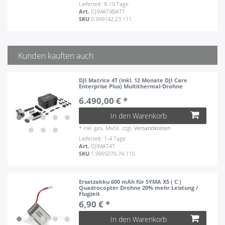
Lieferzeit: 8-10 Tage
Art.
DJIMAT4BATT
SKU
0.999142.23.111
Kunden kauften auch
DJI Matrice 4T (inkl. 12 Monate DJI Care
Enterprise Plus) Multithermal-Drohne
6.490,00 € *
In den Warenkorb
*
inkl. ges. MwSt.
zzgl.
Versandkosten
Lieferzeit: 1-4 Tage
Art.
DJIMAT4T
SKU
1.9995076.74.110
Ersatzakku 600 mAh für SYMA X5 ( C )
Quadrocopter Drohne 20% mehr Leistung /
Flugzeit
6,90 € *
In den Warenkorb