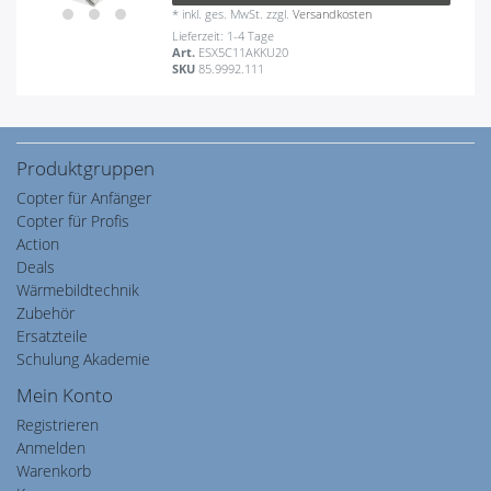
*
inkl. ges. MwSt.
zzgl.
Versandkosten
Lieferzeit: 1-4 Tage
Art.
ESX5C11AKKU20
SKU
85.9992.111
Produktgruppen
Copter für Anfänger
Copter für Profis
Action
Deals
Wärmebildtechnik
Zubehör
Ersatzteile
Schulung Akademie
Mein Konto
Registrieren
Anmelden
Warenkorb