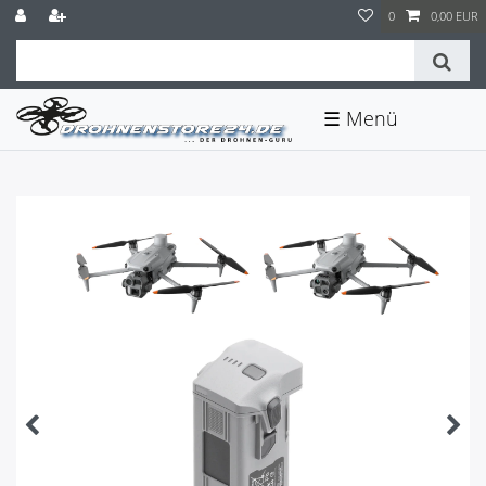
0
0,00 EUR
☰