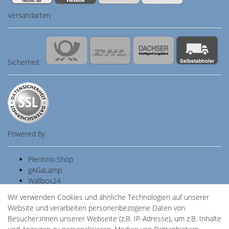
Versandarten
Sicherheit
Powered by
Plentino-Shop
gAGaLamp
Wallbox24
Cardanlight-Shop
Wir verwenden Cookies und ähnliche Technologien auf unserer
Batteriespeicher
Website und verarbeiten personenbezogene Daten von
PlentiSolar
Besucher:innen unserer Webseite (z.B. IP-Adresse), um z.B. Inhalte
Gebrauchtlicht