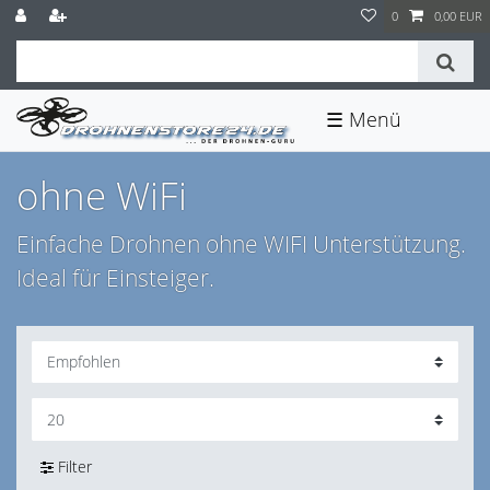
0
0,00 EUR
☰
ohne WiFi
Einfache Drohnen ohne WIFI Unterstützung.
Ideal für Einsteiger.
Filter