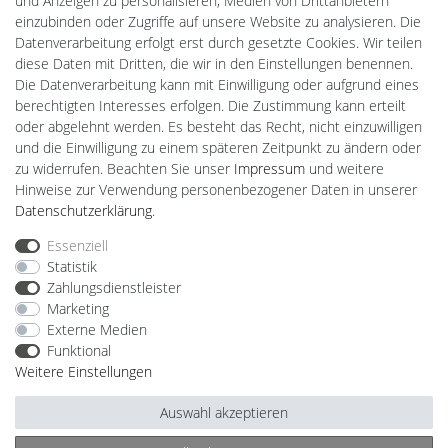
und Anzeigen zu personalisieren, Medien von Drittanbietern
Ledkauf
einzubinden oder Zugriffe auf unsere Website zu analysieren. Die
DEYESOLAR
Datenverarbeitung erfolgt erst durch gesetzte Cookies. Wir teilen
Lightech Connect
diese Daten mit Dritten, die wir in den Einstellungen benennen.
CardanLight Europe
Die Datenverarbeitung kann mit Einwilligung oder aufgrund eines
FORTIMO LEDs
berechtigten Interesses erfolgen. Die Zustimmung kann erteilt
LED-RETROSHOP
oder abgelehnt werden. Es besteht das Recht, nicht einzuwilligen
MeinUSB
und die Einwilligung zu einem späteren Zeitpunkt zu ändern oder
zu widerrufen. Beachten Sie unser
Impressum
und weitere
Hinweise zur Verwendung personenbezogener Daten in unserer
Impressum
Daten­schutz­erklärung
AGB
Daten­schutz­erklärung
.
Essenziell
Statistik
Barrierefreiheitserklärung
Widerrufs­recht
Zahlungsdienstleister
Marketing
Externe Medien
Kontakt
Vertrag widerrufen
Funktional
Weitere Einstellungen
Auswahl akzeptieren
© Copyright 2026 | Alle Rechte vorbehalten.